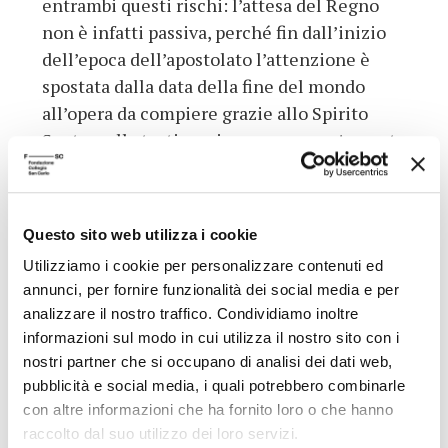
entrambi questi rischi: l’attesa del Regno
non è infatti passiva, perché fin dall’inizio
dell’epoca dell’apostolato l’attenzione è
spostata dalla data della fine del mondo
all’opera da compiere grazie allo Spirito
Santo e alla testimonianza operosa. A questa
apocalittica è infine contrapposta la
funzione liberan-e della visione del mondo
laico-marxista. L’unica ‘soluzione’ alle forme
Questo sito web utilizza i cookie
di apocalisse presenti in ogni epoca di
Utilizziamo i cookie per personalizzare contenuti ed
transizione sta tuttavia secondo de Martino
annunci, per fornire funzionalità dei social media e per
nell’
umanesimo integrale
: «alla mente
analizzare il nostro traffico. Condividiamo inoltre
abbiamo già davanti il quadro di un uma-
informazioni sul modo in cui utilizza il nostro sito con i
nesimo integrale, ma in noi e intorno a noi
nostri partner che si occupano di analisi dei dati web,
c’è l’insidia dell’angoscia e il bisogno del
pubblicità e social media, i quali potrebbero combinarle
porto sicuro».
con altre informazioni che ha fornito loro o che hanno
raccolto dal suo utilizzo dei loro servizi.