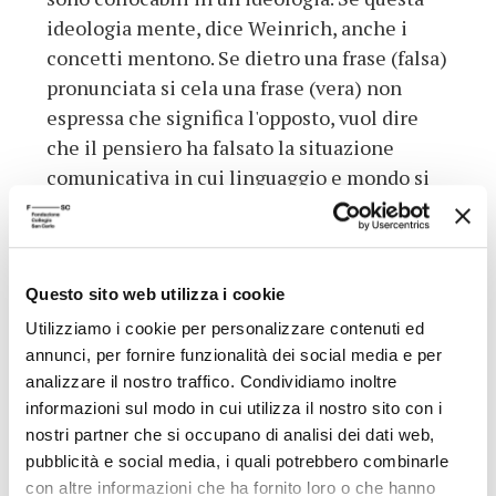
ideologia mente, dice Weinrich, anche i
concetti mentono. Se dietro una frase (falsa)
pronunciata si cela una frase (vera) non
espressa che significa l'opposto, vuol dire
che il pensiero ha falsato la situazione
comunicativa in cui linguaggio e mondo si
incontrano. La menzogna è dunque di natura
sintattica, non semantica, perché non sono
le parole a mentire, ma il nostro pensiero
che, con le parole, formula le frasi. È
Questo sito web utilizza i cookie
pertanto vera l'intuizione agostiniana
Utilizziamo i cookie per personalizzare contenuti ed
secondo la quale è l'intenzione, la nostra
annunci, per fornire funzionalità dei social media e per
analizzare il nostro traffico. Condividiamo inoltre
intenzione, che, attraverso non le parole ma
informazioni sul modo in cui utilizza il nostro sito con i
solo i concetti, mente e induce a mentire
nostri partner che si occupano di analisi dei dati web,
noi che «non siamo schiavi delle parole
pubblicità e social media, i quali potrebbero combinarle
perché siamo padroni dei testi».
con altre informazioni che ha fornito loro o che hanno