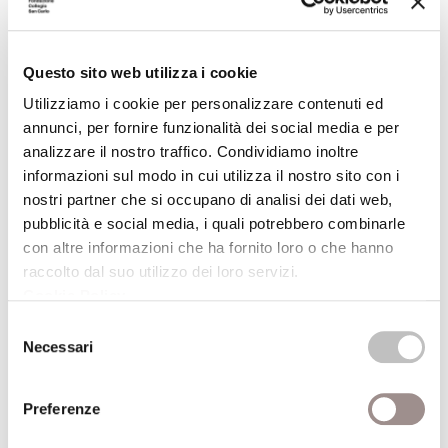
di tutto ciò che la separa dall’intima essenza
della natura e dell’uomo. La traccia
maggiore di questa trasformazione è data
Questo sito web utilizza i cookie
dal modo in cui sembra necessario riflettere
Utilizziamo i cookie per personalizzare contenuti ed
sui concetti di "forma" e di "ideale", sulle
annunci, per fornire funzionalità dei social media e per
analizzare il nostro traffico. Condividiamo inoltre
specificità di organico e inorganico e sul
informazioni sul modo in cui utilizza il nostro sito con i
loro rispettivo legame con l’essenza
nostri partner che si occupano di analisi dei dati web,
cristallina o con l’armonia del vivente. Basti
pubblicità e social media, i quali potrebbero combinarle
un esempio. Riprendendo l’interpretazione
con altre informazioni che ha fornito loro o che hanno
di Goethe proposta da Steiner, Poggi ricorda
raccolto dal suo utilizzo dei loro servizi.
come «nel caso della natura organica
Cookie Policy
.
l’ideale ci fa cogliere lo sviluppo armonico
Selezione
di un organismo come coordinazione e
Necessari
del
trasformazione di materie inorganiche; nel
consenso
caso dei processi dell’inorganico, l’
ideale
si
Preferenze
presenta come la legge che presiede al