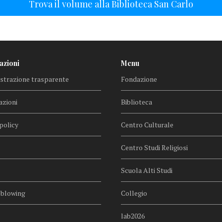
Trova il volume alla Biblioteca San Carlo
azioni
Menu
trazione trasparente
Fondazione
azioni
Biblioteca
policy
Centro Culturale
Centro Studi Religiosi
Scuola Alti Studi
eblowing
Collegio
lab2026