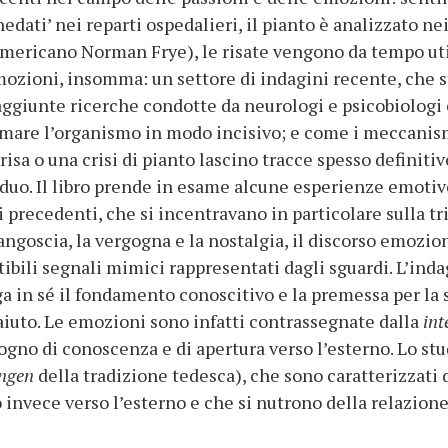
dati’ nei reparti ospedalieri, il pianto è analizzato nei 
mericano Norman Frye), le risate vengono da tempo uti
ozioni, insomma: un settore di indagini recente, che stu
o aggiunte ricerche condotte da neurologi e psicobiolo
smare l’organismo in modo incisivo; e come i meccanismi
isa o una crisi di pianto lascino tracce spesso definitiv
viduo. Il libro prende in esame alcune esperienze emotiv
i precedenti, che si incentravano in particolare sulla tri
l’angoscia, la vergogna e la nostalgia, il discorso emozio
tibili segnali mimici rappresentati dagli sguardi. L’in
in sé il fondamento conoscitivo e la premessa per la s
 aiuto. Le emozioni sono infatti contrassegnate dalla
int
gno di conoscenza e di apertura verso l’esterno. Lo stu
ngen
della tradizione tedesca), che sono caratterizzat
invece verso l’esterno e che si nutrono della relazione