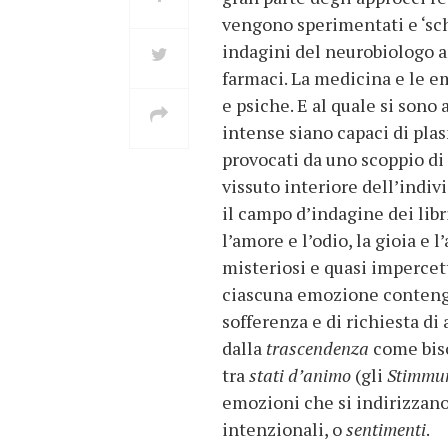
vengono sperimentati e ‘sche
indagini del neurobiologo a
farmaci. La medicina e le em
e psiche. E al quale si son
intense siano capaci di pla
provocati da uno scoppio di r
vissuto interiore dell’indi
il campo d’indagine dei libr
l’amore e l’odio, la gioia e 
misteriosi e quasi impercet
ciascuna emozione contenga 
sofferenza e di richiesta di
dalla
trascendenza
come biso
tra
stati d’animo
(gli
Stimmu
emozioni che si indirizzano 
intenzionali, o
sentimenti
.