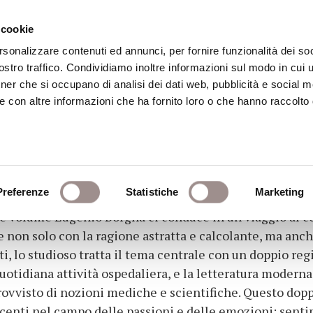
 cookie
rsonalizzare contenuti ed annunci, per fornire funzionalità dei soc
stro traffico. Condividiamo inoltre informazioni sul modo in cui ut
eca
Centro Culturale
Centro Studi Religi
tner che si occupano di analisi dei dati web, pubblicità e social m
e con altre informazioni che ha fornito loro o che hanno raccolto
e emozioni
Preferenze
Statistiche
Marketing
e volume Eugenio Borgna ci conduce in un viaggio al c
 non solo con la ragione astratta e calcolante, ma anch
i, lo studioso tratta il tema centrale con un doppio re
uotidiana attività ospedaliera, e la letteratura modern
provvisto di nozioni mediche e scientifiche. Questo dopp
ecenti nel campo delle passioni e delle emozioni: sentim