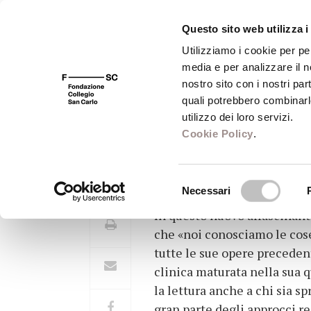
Questo sito web utilizza i
Utilizziamo i cookie per pe
media e per analizzare il no
FSC 400
Fondazione
Bibliot
nostro sito con i nostri par
quali potrebbero combinarl
utilizzo dei loro servizi.
Cookie Policy
.
L'arcipelago dell
Selezione
Necessari
del
In questo nuovo affascinant
consenso
che «noi conosciamo le cose
tutte le sue opere precedent
clinica maturata nella sua q
la lettura anche a chi sia s
gran parte degli approcci r