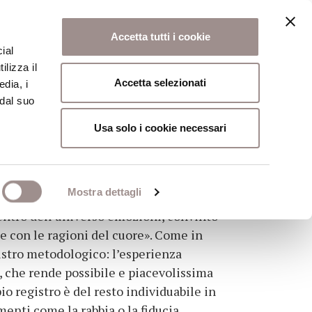
Accetta tutti i cookie
ial
ilizza il
osi
Collegio
Scuola Alti Studi
Accetta selezionati
edia, i
 dal suo
Usa solo i cookie necessari
Mostra dettagli
entro dell’universo emozioni, convinto
e con le ragioni del cuore». Come in
gistro metodologico: l’esperienza
a, che rende possibile e piacevolissima
io registro è del resto individuabile in
enti come la rabbia o la fiducia