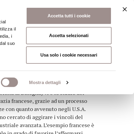
Accetta tutti i cookie
ial
ilizza il
osi
Collegio
Scuola Alti Studi
Accetta selezionati
edia, i
 dal suo
Usa solo i cookie necessari
Mostra dettagli
rsità di Bologna) vi è lo studio del
razia francese, grazie ad un processo
nze con quanto avvenuto negli U.S.A.
no cercato di aggirare i vincoli del
ustriale avanzata. L’esempio francese è
le in grado di favorire l’affermarsi