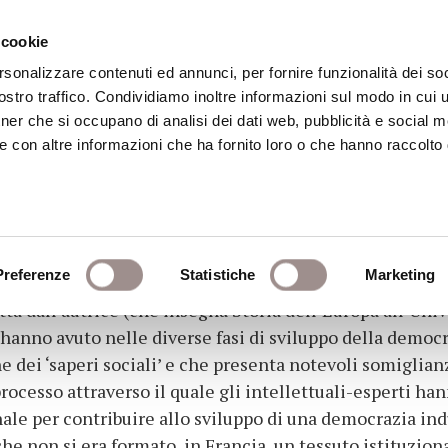
 cookie
rsonalizzare contenuti ed annunci, per fornire funzionalità dei soc
stro traffico. Condividiamo inoltre informazioni sul modo in cui ut
eca
Centro Culturale
Centro Studi Religi
tner che si occupano di analisi dei dati web, pubblicità e social m
e con altre informazioni che ha fornito loro o che hanno raccolto
ompetenza
Preferenze
Statistiche
Marketing
tta dall’autrice (che insegna Storia dell’Europa all’Unive
 hanno avuto nelle diverse fasi di sviluppo della democ
e dei ‘saperi sociali’ e che presenta notevoli somiglia
processo attraverso il quale gli intellettuali-esperti han
nale per contribuire allo sviluppo di una democrazia ind
che non si era formato, in Francia, un tessuto istituziona