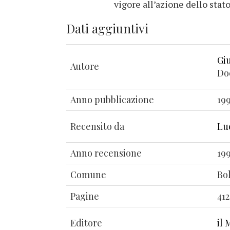
vigore all’azione dello sta
Dati aggiuntivi
Gi
Autore
Do
Anno pubblicazione
19
Recensito da
Lu
Anno recensione
19
Comune
Bo
Pagine
412
Editore
il 