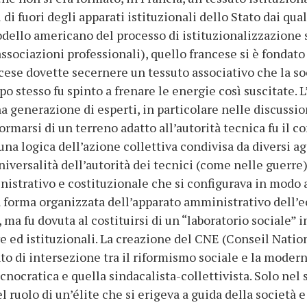
l di fuori degli apparati istituzionali dello Stato dai q
odello americano del processo di istituzionalizzazione s
ssociazioni professionali), quello francese si è fondato 
ncese dovette secernere un tessuto associativo che la so
stesso fu spinto a frenare le energie così suscitate. L
na generazione di esperti, in particolare nelle discussio
formarsi di un terreno adatto all’autorità tecnica fu il c
 una logica dell’azione collettiva condivisa da diversi ag
versalità dell’autorità dei tecnici (come nelle guerre
istrativo e costituzionale che si configurava in modo a
in forma organizzata dell’apparato amministrativo dell
, ma fu dovuta al costituirsi di un “laboratorio sociale” 
ive ed istituzionali. La creazione del CNE (Conseil Nat
to di intersezione tra il riformismo sociale e la modern
ocratica e quella sindacalista-collettivista. Solo nel 
l ruolo di un’élite che si erigeva a guida della società 