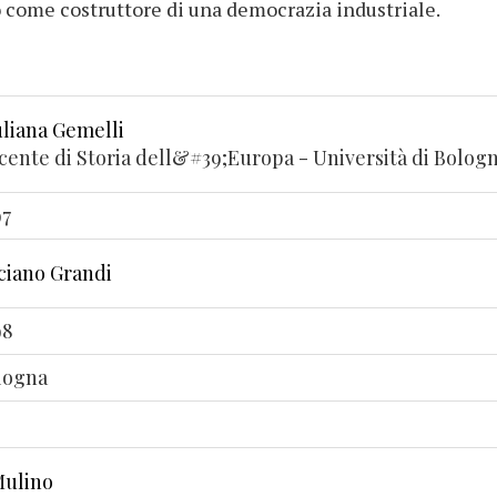
to come costruttore di una democrazia industriale.
uliana Gemelli
cente di Storia dell&#39;Europa - Università di Bolog
97
ciano Grandi
98
logna
Mulino