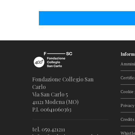
Inform
Amminis
Certific
Fondazione Collegio San
Carlo
Cookie 
Via San Carlo 5
41121 Modena (MO)
Privacy
P.I. 00641060363
Credits
tel. 059.421211
Whistl