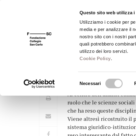
Questo sito web utilizza i
Utilizziamo i cookie per pe
media e per analizzare il no
FSC 400
Fondazione
Bibliot
nostro sito con i nostri par
quali potrebbero combinarl
utilizzo dei loro servizi.
Cookie Policy
.
Le élites della c
Selezione
Necessari
del
Al centro dell’analisi condo
consenso
ruolo che le scienze sociali
che ha reso queste disciplin
Viene altresì ricostruito il 
sistema giuridico-istituzio
reso interessante dal fatto 