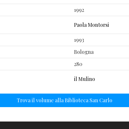
1992
Paola Montorsi
1993
Bologna
280
il Mulino
Trova il volume alla Biblioteca San Carlo