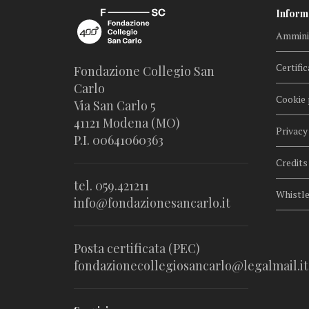
Inform
Amminis
Certific
Fondazione Collegio San
Carlo
Cookie 
Via San Carlo 5
41121 Modena (MO)
Privacy
P.I. 00641060363
Credits
tel. 059.421211
Whistl
info@fondazionesancarlo.it
Posta certificata (PEC)
fondazionecollegiosancarlo@legalmail.it