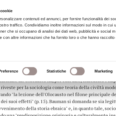
 cookie
rsonalizzare contenuti ed annunci, per fornire funzionalità dei soc
stro traffico. Condividiamo inoltre informazioni sul modo in cui ut
eca
Centro Culturale
Centro Studi Religi
tner che si occupano di analisi dei dati web, pubblicità e social m
e con altre informazioni che ha fornito loro o che hanno raccolto
austo
Preferenze
Statistiche
Marketing
izionale all'Olocausto ha, per così dire, trascurato l'
riveste per la sociologia come teoria della civiltà mo
rando "la lezione dell'Olocausto nel filone principale de
 dei suoi effetti" (p. 15). Bauman si domanda se sia leg
nimento della storia ebraica" e, in quanto tale, sociol
endo una "predisposizione originaria e culturalmente ins