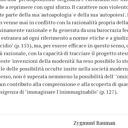
 a reprimere con ogni sforzo. Il carattere non violento 
e parte della sua 'autoapologia' e della sua 'autopoiesi'
on venne mai in conflitto con la razionalità propria dell
namente razionale e fu generata da una burocrazia fede
a, estranea ad ogni riferimento a norme etiche e a giudi
dio" (p. 153), ma, per essere efficace in questo senso,
ù razionale, con la capacità di tracciare il progetto stes
este 'invenzioni della modenità' ha reso possibile lo s
le delle possibilità occulte insite nella società moderna
stesso, non è superata nemmeno la possibilità dell' "omi
un contributo alla comprensione e alla scoperta di quan
esigenza di "immaginare l'inimmaginabile" (p. 127).
Zygmunt Bauman