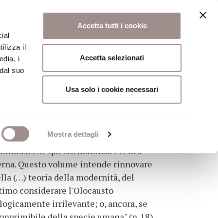
Accetta tutti i cookie
ial
ilizza il
osi
Collegio
Scuola Alti Studi
Accetta selezionati
edia, i
 dal suo
Usa solo i cookie necessari
Mostra dettagli
importanza che questo doloroso evento
derna. Questo volume intende rinnovare
lla (…) teoria della modernità, del
ittimo considerare l'Olocausto
ogicamente irrilevante; o, ancora, se
opprimibile della specie umana" (p. 18),