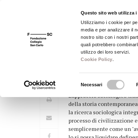
Questo sito web utilizza i
Utilizziamo i cookie per pe
media e per analizzare il no
FSC 400
Fondazione
Bibliot
nostro sito con i nostri par
quali potrebbero combinarl
utilizzo dei loro servizi.
Cookie Policy
.
Modernità e Oloc
Selezione
Necessari
del
L'approccio sociologico trad
consenso
della storia contemporanea 
la ricerca sociologica integ
processo di civilizzazione e
semplicemente come un "avve
lo si possa liquidare defin