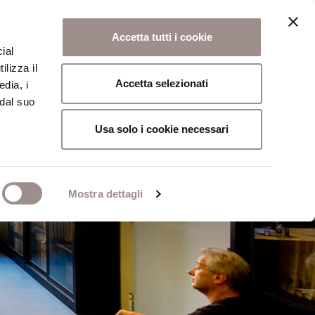
Accetta tutti i cookie
ial
ilizza il
osi
Collegio
Scuola Alti Studi
Accetta selezionati
edia, i
 dal suo
Usa solo i cookie necessari
Mostra dettagli