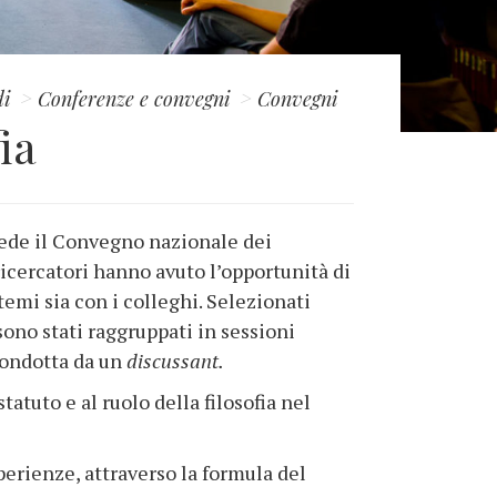
di
Conferenze e convegni
Convegni
ia
sede il Convegno nazionale dei
i ricercatori hanno avuto l’opportunità di
 temi sia con i colleghi. Selezionati
sono stati raggruppati in sessioni
condotta da un
discussant.
atuto e al ruolo della filosofia nel
perienze, attraverso la formula del