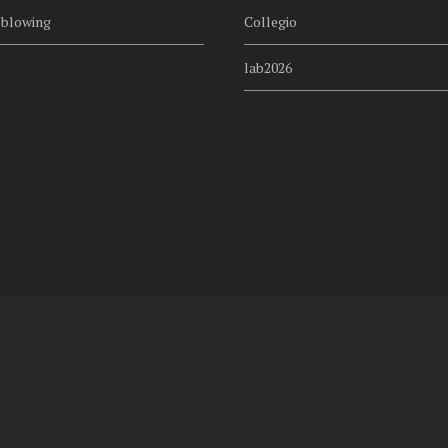
eblowing
Collegio
lab2026