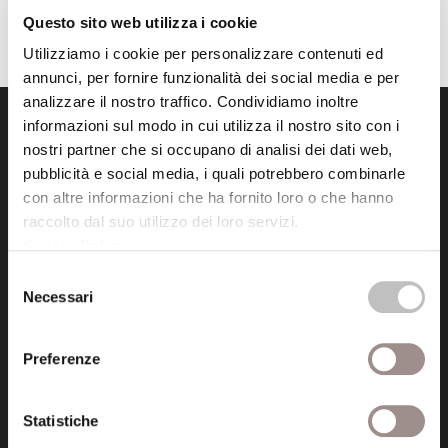
Questo sito web utilizza i cookie
Utilizziamo i cookie per personalizzare contenuti ed
annunci, per fornire funzionalità dei social media e per
analizzare il nostro traffico. Condividiamo inoltre
informazioni sul modo in cui utilizza il nostro sito con i
nostri partner che si occupano di analisi dei dati web,
pubblicità e social media, i quali potrebbero combinarle
con altre informazioni che ha fornito loro o che hanno
raccolto dal suo utilizzo dei loro servizi.
Fondazione Collegio San Carlo
Cookie Policy
.
Via San Carlo 5
Selezione
41121 Modena (MO)
Necessari
del
P.I. 00641060363
consenso
Preferenze
tel. 059.421211
info@fondazionesancarlo.it
Statistiche