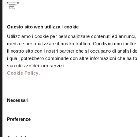
Questo sito web utilizza i cookie
Utilizziamo i cookie per personalizzare contenuti ed annunci, p
media e per analizzare il nostro traffico. Condividiamo inoltre
Fondazione Collegio San Carlo
il nostro sito con i nostri partner che si occupano di analisi d
Via San Carlo 5
i quali potrebbero combinarle con altre informazioni che ha fo
41121 Modena (MO)
suo utilizzo dei loro servizi.
P.I. 00641060363
Cookie Policy
.
tel. 059.421211
Selezione
info@fondazionesancarlo.it
Necessari
del
consenso
Posta certificata (PEC)
Preferenze
fondazionecollegiosancarlo@legalmail.it