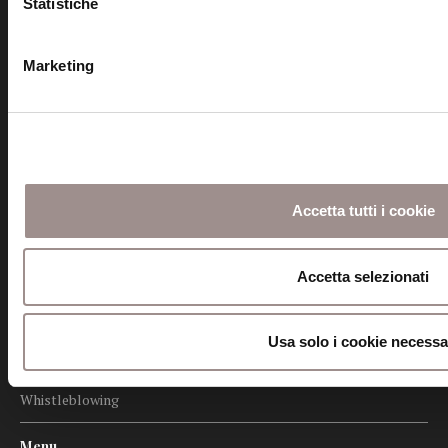
Statistiche
Seguici
Marketing
Informazioni
Amministrazione trasparente
Accetta tutti i cookie
Certificazioni
Cookie policy
Accetta selezionati
Privacy
Usa solo i cookie necessa
Credits
Whistleblowing
Menu