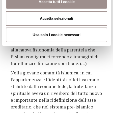
valenze dottrinali per la definizione
Accetta tutti i cookie
spirituale della figura dell’imam –
dimostrano l’evoluzione e la soluzione
Accetta selezionati
terminale dì un’ideologia dei rapporti
parentali che lo sciismo originario
Usa solo i cookie necessari
promuove, a partire da una riformulazione
dei vincoli agnatizi preislamici rifacendosi
alla nuova fisionomia della parentela che
l’islam configura, ricorrendo a immagini di
fratellanza e filiazione spirituale. (…)
Nella giovane comunità islamica, in cui
l’appartenenza e l’identità collettiva erano
stabilite dalla comune fede, la fratellanza
spirituale aveva un riverbero del tutto nuovo
e importante nella ridefinizione dell’asse
ereditario, che nel sistema pre-islamico