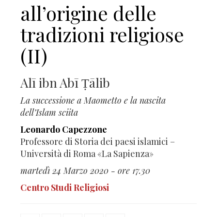
all’origine delle
tradizioni religiose
(II)
Alī ibn Abī Ṭālib
La successione a Maometto e la nascita
dell’Islam sciita
Leonardo Capezzone
Professore di Storia dei paesi islamici –
Università di Roma «La Sapienza»
martedì 24 Marzo 2020 - ore 17.30
Centro Studi Religiosi