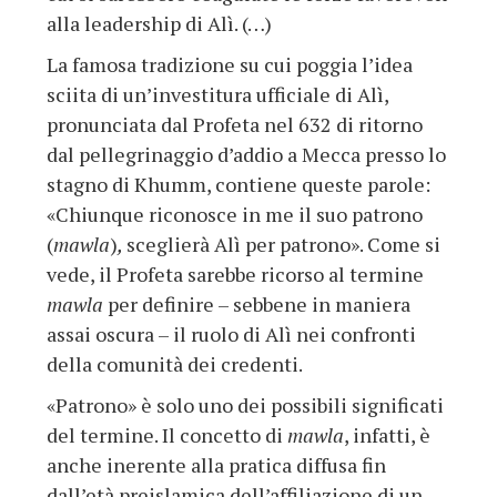
alla leadership di Alì. (…)
La famosa tradizione su cui poggia l’idea
sciita di un’investitura ufficiale di Alì,
pronunciata dal Profeta nel 632 di ritorno
dal pellegrinaggio d’addio a Mecca presso lo
stagno di Khumm, contiene queste parole:
«Chiunque riconosce in me il suo patrono
(
mawla
)
,
sceglierà Alì per patrono». Come si
vede, il Profeta sarebbe ricorso al termine
mawla
per definire – sebbene in maniera
assai oscura – il ruolo di Alì nei confronti
della comunità dei credenti.
«Patrono» è solo uno dei possibili significati
del termine. Il concetto di
mawla
, infatti, è
anche inerente alla pratica diffusa fin
dall’età preislamica dell’affiliazione di un