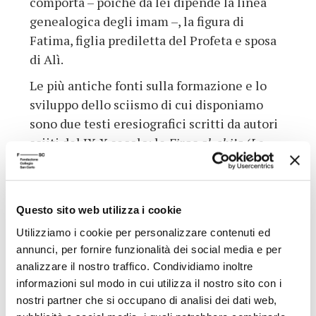
comporta – poiché da lei dipende la linea
genealogica degli imam –, la figura di
Fatima, figlia prediletta del Profeta e sposa
di Alì.
Le più antiche fonti sulla formazione e lo
sviluppo dello sciismo di cui disponiamo
sono due testi eresiografici scritti da autori
sciiti del IX-X secolo: le
Firaq al-shi’a
(
Le
divisioni dello sciismo),
opera scritta da al-
Hasan ibn Musa al-Nawbakhti entro l’anno
899, e le
Maqalat wa’l-firaq
(
Le dottrine e le
Questo sito web utilizza i cookie
divisioni
)
,
redatte da Sa’d ibn ‘Abdallah al-
Utilizziamo i cookie per personalizzare contenuti ed
Qummi intorno al 905. Insieme allo pseudo
annunci, per fornire funzionalità dei social media e per
al-Nashi’ al-Akbar, autore di una fonte
analizzare il nostro traffico. Condividiamo inoltre
analoga di poco precedente, gli
Usul al-nihal
informazioni sul modo in cui utilizza il nostro sito con i
(
I fondamenti delle sette
)
,
i due eresiografi
nostri partner che si occupano di analisi dei dati web,
possono essere considerati i primi storici