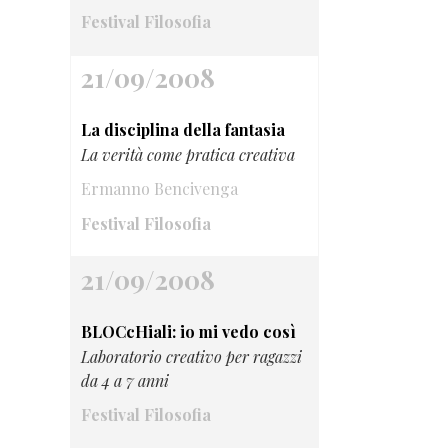
Festival Filosofia
21/09/2008
La disciplina della fantasia
La verità come pratica creativa
Ermanno Bencivenga
Festival Filosofia
21/09/2008
BLOCcHiali: io mi vedo così
Laboratorio creativo per ragazzi
da 4 a 7 anni
Festival Filosofia