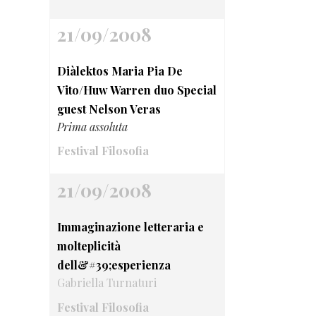
21/09/2008
Diàlektos Maria Pia De
Vito/Huw Warren duo Special
guest Nelson Veras
Prima assoluta
Festival Filosofia
21/09/2008
Immaginazione letteraria e
molteplicità
dell&#39;esperienza
Gabriella Turnaturi
Festival Filosofia