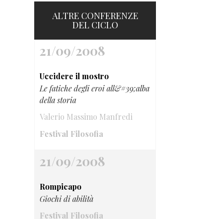
ALTRE CONFERENZE
DEL CICLO
21/09/2008
Uccidere il mostro
Le fatiche degli eroi all&#39;alba
della storia
Valerio Massimo Manfredi
Festival Filosofia
21/09/2008
Rompicapo
Giochi di abilità
Festival Filosofia