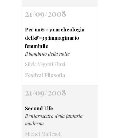
21/09/2008
Per un&#39;archeologia
dell&#39;immaginario
femminile
Il bambino della notte
Silvia Vegetti Finzi
Festival Filosofia
21/09/2008
Second Life
Il chiaroscuro della fantasia
moderna
Michel Maffesoli