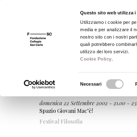
Questo sito web utilizza i
Utilizziamo i cookie per pe
media e per analizzare il no
FSC 400
Fondazione
Bibliot
nostro sito con i nostri par
quali potrebbero combinarl
utilizzo dei loro servizi.
Cookie Policy
.
Domenica Carpi
Selezione
Necessari
del
Bellonline
consenso
domenica 22 Settembre 2002 - 21.00 - 23
Spazio Giovani Mac’è!
Festival Filosofia