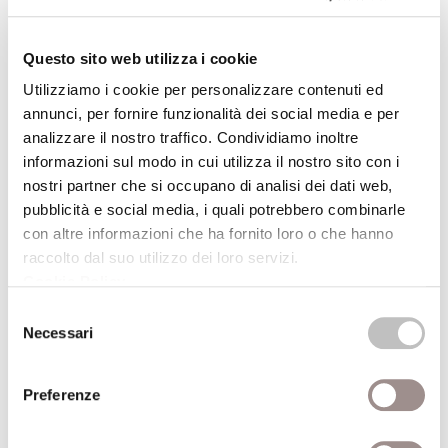
Festival Filosofia
19/09/2008
Questo sito web utilizza i cookie
Utilizziamo i cookie per personalizzare contenuti ed
Bancarelle di libri filosofici
annunci, per fornire funzionalità dei social media e per
Festival Filosofia
analizzare il nostro traffico. Condividiamo inoltre
informazioni sul modo in cui utilizza il nostro sito con i
19/09/2008
nostri partner che si occupano di analisi dei dati web,
pubblicità e social media, i quali potrebbero combinarle
con altre informazioni che ha fornito loro o che hanno
Fantasylandia
raccolto dal suo utilizzo dei loro servizi.
Caccia al tesoro on lineGiochi virtuali, viaggi
Cookie Policy
.
premio reali
Selezione
Festival Filosofia
Necessari
del
consenso
19/09/2008
Preferenze
Giovan Battista Piranesi Visioni di carceri e