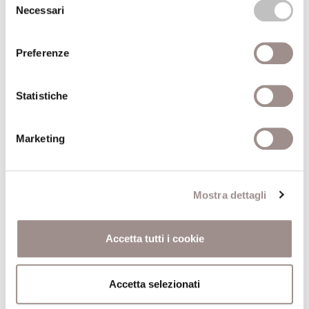
Necessari
del
21/09/2008
consenso
Preferenze
Marco Scozzaro Io mi annoio
Mostra fotografica e Videoinstallazione
Statistiche
Festival Filosofia
21/09/2008
Marketing
Nervo&Tes Like a bag
Videoinstallazione e performance
Mostra dettagli
Festival Filosofia
Accetta tutti i cookie
21/09/2008
Accetta selezionati
Orticelli dell&#39;anima
Percorsi sensoriali per bambini da 6 a 9 anni