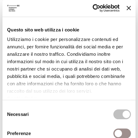
superiore di studi musicali Vecchi/Tonelli di
Modena e Carpi
Festival Filosofia
Questo sito web utilizza i cookie
19/09/2008
Utilizziamo i cookie per personalizzare contenuti ed
annunci, per fornire funzionalità dei social media e per
analizzare il nostro traffico. Condividiamo inoltre
Mockumentaries
informazioni sul modo in cui utilizza il nostro sito con i
Rassegna di false biografieThis is Spinal Tap di
nostri partner che si occupano di analisi dei dati web,
Rob Reiner (Stati Uniti, 1984, 82&#39;)Versione
pubblicità e social media, i quali potrebbero combinarle
originale con sottotitoli in inglese
con altre informazioni che ha fornito loro o che hanno
Festival Filosofia
raccolto dal suo utilizzo dei loro servizi.
Cookie Policy
.
19/09/2008
Selezione
Necessari
del
Mockumentaries
consenso
Rassegna di false biografieForgotten Silver di
Preferenze
Peter Jackson (Nuova Zelanda, 1995,