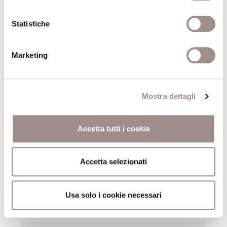
53&#39;)Versione originale con sottotitoli in
italiano
Statistiche
Festival Filosofia
Marketing
19/09/2008
Bancarelle di libri filosofici
Mostra dettagli
Festival Filosofia
Accetta tutti i cookie
19/09/2008
Accetta selezionati
Fantasylandia
Caccia al tesoro on lineGiochi virtuali, viaggi
premio reali
Usa solo i cookie necessari
Festival Filosofia