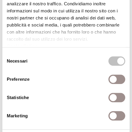
analizzare il nostro traffico. Condividiamo inoltre
informazioni sul modo in cui utilizza il nostro sito con i
(*) I titoli contrassegnati con l'asterisco sono disponibili, o in
nostri partner che si occupano di analisi dei dati web,
corso di acquisizione, per la consultazione e il prestito presso
pubblicità e social media, i quali potrebbero combinarle
la Biblioteca della Fondazione Collegio San Carlo (lun.-ven. 9-
con altre informazioni che ha fornito loro o che hanno
19)
raccolto dal suo utilizzo dei loro servizi.
Presso la sede della Biblioteca, dopo una settimana dalla data
Cookie Policy
.
della conferenza, è possibile ascoltarne la registrazione.
Selezione
Necessari
del
consenso
ALTRE CONFERENZE DEL CICLO
Preferenze
27/04/2004
Statistiche
Non solo madri
Marketing
Dibattiti religiosi e protagonismo sociale delle
donne europee