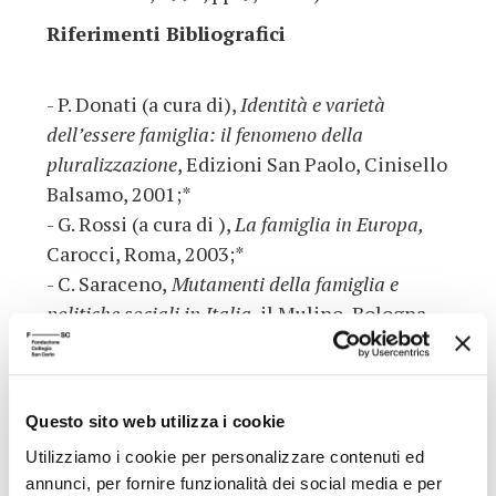
Riferimenti Bibliografici
- P. Donati (a cura di),
Identità e varietà
dell’essere famiglia: il fenomeno della
pluralizzazione
, Edizioni San Paolo, Cinisello
Balsamo, 2001;*
- G. Rossi (a cura di ),
La famiglia in Europa,
Carocci, Roma, 2003;*
- C. Saraceno,
Mutamenti della famiglia e
politiche sociali in Italia
, il Mulino, Bologna,
1998
- S. Zamagni (a cura di),
Economia,
democrazia, istituzioni in una società in
Questo sito web utilizza i cookie
trasformazione: per una rilettura della dottrina
Utilizziamo i cookie per personalizzare contenuti ed
sociale della Chiesa
, il Mulino, Bologna, 1997.
annunci, per fornire funzionalità dei social media e per