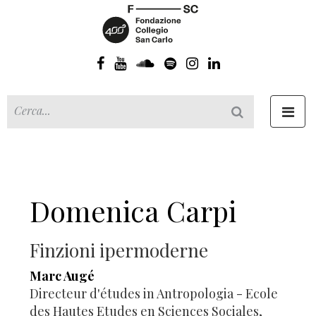
Toggl
navig
Domenica Carpi
Finzioni ipermoderne
Marc Augé
Directeur d'études in Antropologia - Ecole
des Hautes Etudes en Sciences Sociales,