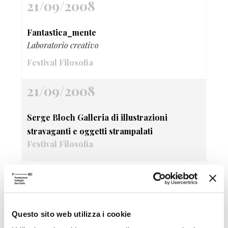
21/09/2008
Fantastica_mente
Laboratorio creativo
Festival Filosofia
21/09/2008
Serge Bloch Galleria di illustrazioni
stravaganti e oggetti strampalati
Festival Filosofia
21/09/2008
Bancarelle di libri filosofici
Festival Filosofia
Questo sito web utilizza i cookie