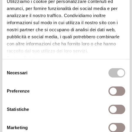
Utilizziamo i cookie per personalizzare contenuti ed
21/09/2008
annunci, per fornire funzionalità dei social media e per
analizzare il nostro traffico. Condividiamo inoltre
Fantasylandia
informazioni sul modo in cui utilizza il nostro sito con i
Caccia al tesoro on lineGiochi virtuali, viaggi
nostri partner che si occupano di analisi dei dati web,
premio reali
pubblicità e social media, i quali potrebbero combinarle
con altre informazioni che ha fornito loro o che hanno
Festival Filosofia
raccolto dal suo utilizzo dei loro servizi.
Cookie Policy
.
21/09/2008
Selezione
Necessari
del
Giovan Battista Piranesi Visioni di carceri e
consenso
rovine
Preferenze
Festival Filosofia
16/09/2007
Statistiche
Vito Storie di pianura
Marketing