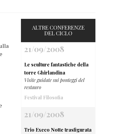
ALTRE CONFERENZE
DEL CICLO
ulla
21/09/2008
te
Le sculture fantastiche della
torre Ghirlandina
Visite guidate sui ponteggi del
restauro
Festival Filosofia
e
21/09/2008
Trio Execo Notte trasfigurata