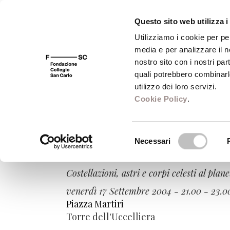
Questo sito web utilizza i
Utilizziamo i cookie per pe
media e per analizzare il no
FSC 400
Fondazione
Bibliot
nostro sito con i nostri par
quali potrebbero combinarl
utilizzo dei loro servizi.
Cookie Policy
.
Venerdì Carpi
Selezione
Necessari
del
Il cielo in una stanza
consenso
Costellazioni, astri e corpi celesti al pla
venerdì 17 Settembre 2004 - 21.00 - 23.0
Piazza Martiri
Torre dell'Uccelliera