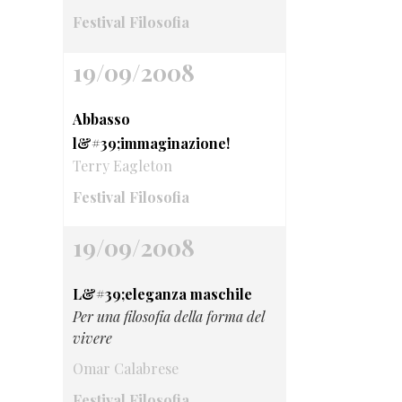
Festival Filosofia
19/09/2008
Abbasso
l&#39;immaginazione!
Terry Eagleton
Festival Filosofia
19/09/2008
L&#39;eleganza maschile
Per una filosofia della forma del
vivere
Omar Calabrese
Festival Filosofia