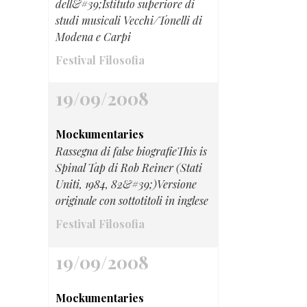
dell&#39;Istituto superiore di
studi musicali Vecchi/Tonelli di
Modena e Carpi
Festival Filosofia
19/09/2008
Mockumentaries
Rassegna di false biografieThis is
Spinal Tap di Rob Reiner (Stati
Uniti, 1984, 82&#39;)Versione
originale con sottotitoli in inglese
Festival Filosofia
19/09/2008
Mockumentaries