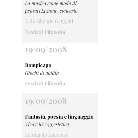
La musica come modo di
pensareLezione-concerto
Aldo Giorgio Gargani
Festival Filosofia
19/09/2008
Rompicapo
Giochi di abilità
Festival Filosofia
19/09/2008
Fantasia, poesia e linguaggio
Vico e l&#39;estetica
Leonardo Amoroso