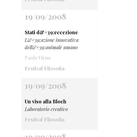
19/09/2008
Stati d&#39;eccezione
L&#39;azione innovativa
dell&#39;animale umano
Paolo Virno
Festival Filosofia
19/09/2008
Un viso alla Bloch
Laboratorio creativo
Festival Filosofia
19/09/2008