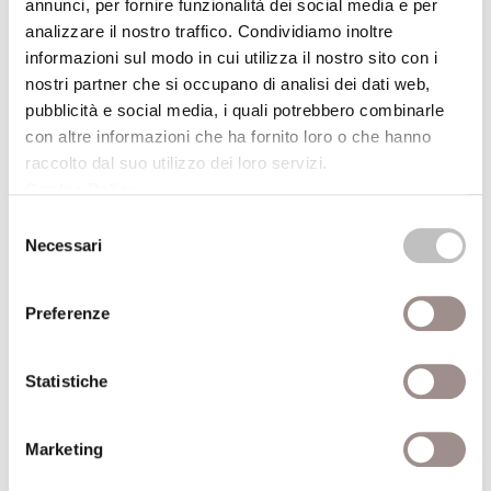
annunci, per fornire funzionalità dei social media e per
Fantasylandia
analizzare il nostro traffico. Condividiamo inoltre
Caccia al tesoro on lineGiochi virtuali, viaggi
informazioni sul modo in cui utilizza il nostro sito con i
premio reali
nostri partner che si occupano di analisi dei dati web,
pubblicità e social media, i quali potrebbero combinarle
Festival Filosofia
con altre informazioni che ha fornito loro o che hanno
raccolto dal suo utilizzo dei loro servizi.
21/09/2008
Cookie Policy
.
Selezione
Giovan Battista Piranesi Visioni di carceri e
Necessari
del
rovine
consenso
Festival Filosofia
Preferenze
16/09/2007
Statistiche
Vito Storie di pianura
Recital
Marketing
Festival Filosofia