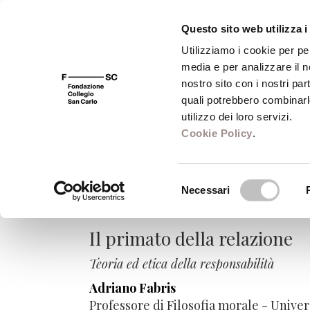
Questo sito web utilizza i
Utilizziamo i cookie per pe
media e per analizzare il no
FSC 400
Fondazione
Bibliot
nostro sito con i nostri par
quali potrebbero combinarl
utilizzo dei loro servizi.
Cookie Policy
.
Bene comune. Tra 
Selezione
Necessari
del
Le frontiere dell'Europa
consenso
Il primato della relazione
Teoria ed etica della responsabilità
Adriano Fabris
Professore di Filosofia morale - Univers