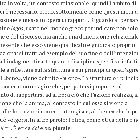
lta in volta, un contesto relazionale: quindi l’ambito di
non è necessario, credo, sottolineare come questi modi d
ssione e messa in opera di rapporti. Riguardo al pensar
rmine
logos
, usato nel mondo greco per indicare non solo
ne e del discorso, ma anche una dimensione relazionale
presente che esso viene qualificato e giudicato proprio
aziona: si tratti ad esempio del suo fine o dell’intenzi
a l’indagine etica. In quanto disciplina specifica, infatti
e a riflettere sulla struttura e sui principi di quell’agir
l «bene», viene definito «buono». La struttura e i princip
concernono un agire che, per potersi proporre ed
to di rapportarsi ad altro: a ciò che l’azione realizza, a
zione che la anima, al contesto in cui essa si viene a
 alle loro azioni con cui interagisce, al «bene» che la p
può volgersi. In altre parole: l’etica, come etica della e n
r
altri. È etica
del
e
nel
plurale.