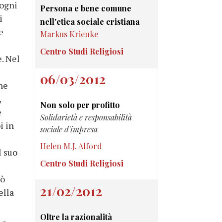
 ogni
Persona e bene comune
i
nell'etica sociale cristiana
e
Markus Krienke
Centro Studi Religiosi
. Nel
06/03/2012
one
,
Non solo per profitto
e
Solidarietà e responsabilità
i in
sociale d'impresa
Helen M.J. Alford
l suo
Centro Studi Religiosi
uò
21/02/2012
ella
Oltre la razionalità