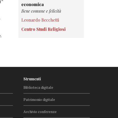
)*
economica
Bene comune e felicità
o
Leonardo Becchetti
Centro Studi Religiosi
e.
Strumenti
Biblioteca digitale
Patrimonio digitale
Archivio conferenze