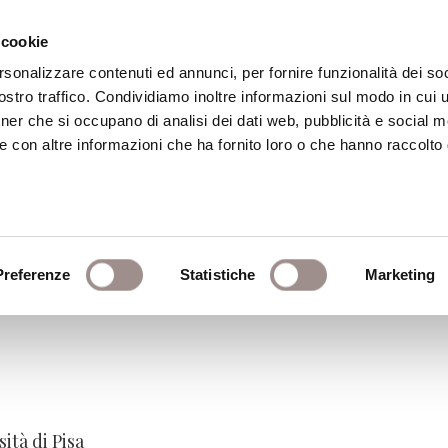
 cookie
rsonalizzare contenuti ed annunci, per fornire funzionalità dei soc
stro traffico. Condividiamo inoltre informazioni sul modo in cui ut
eca
Centro Culturale
Centro Studi Religi
tner che si occupano di analisi dei dati web, pubblicità e social m
e con altre informazioni che ha fornito loro o che hanno raccolto
politiche pubbliche e cul
Preferenze
Statistiche
Marketing
ità di Pisa