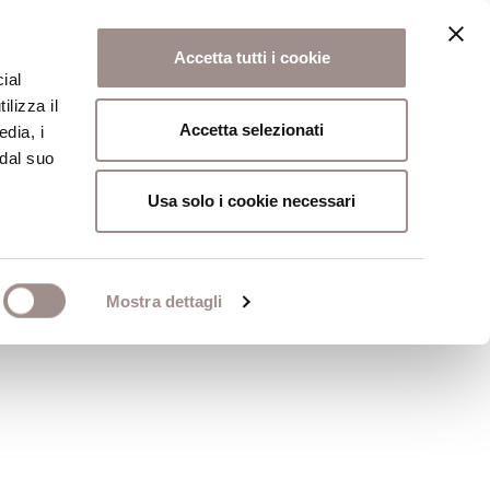
Accetta tutti i cookie
ial
ilizza il
osi
Collegio
Scuola Alti Studi
Accetta selezionati
edia, i
 dal suo
Usa solo i cookie necessari
ture religiose
Mostra dettagli