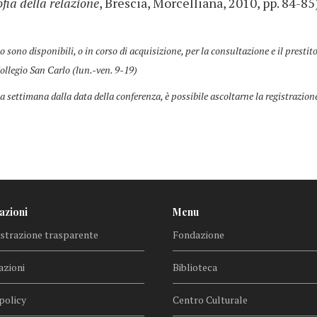
ofia della relazione
, Brescia, Morcelliana, 2010, pp. 84-85
co sono disponibili, o in corso di acquisizione, per la consultazione e il prestit
ollegio San Carlo (lun.-ven. 9-19)
a settimana dalla data della conferenza, è possibile ascoltarne la registrazion
azioni
Menu
trazione trasparente
Fondazione
azioni
Biblioteca
policy
Centro Culturale