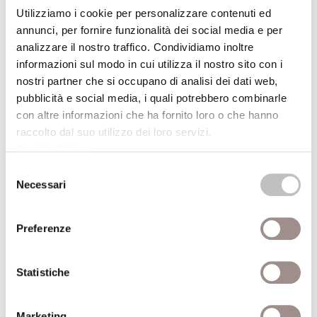
Guardare la musica, ascoltare le immaginiMusica
Utilizziamo i cookie per personalizzare contenuti ed
e voci: Gruppo ExTrapola
annunci, per fornire funzionalità dei social media e per
analizzare il nostro traffico. Condividiamo inoltre
Festival Filosofia
informazioni sul modo in cui utilizza il nostro sito con i
nostri partner che si occupano di analisi dei dati web,
19/09/2008
pubblicità e social media, i quali potrebbero combinarle
con altre informazioni che ha fornito loro o che hanno
Il mare ..... in una stanza
raccolto dal suo utilizzo dei loro servizi.
Animazione scientifica per ragazzi da 6 a 11 anni
Cookie Policy
.
Selezione
Festival Filosofia
Necessari
del
consenso
19/09/2008
Preferenze
Fantasia esatta I colori della luce di Bruno
Munari
Statistiche
Mostra
Festival Filosofia
Marketing