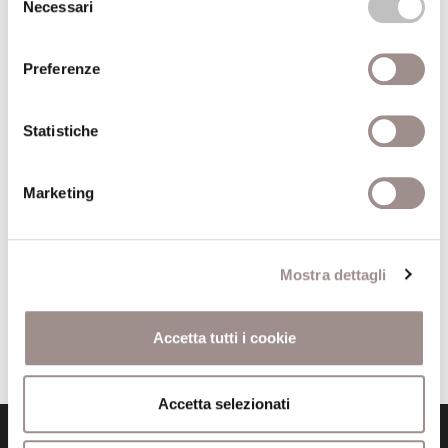
Necessari
del
consenso
Preferenze
Spettri di Nietzsche
Un'avventura umana e intellettuale che anticipa le
Statistiche
catastrofi del Novecento
Editore
Guanda
Marketing
Anno pubblicazione
2014
Anno recensione
2015
Mostra dettagli
Recensito da
Riccardo Roni
Accetta tutti i cookie
Accetta selezionati