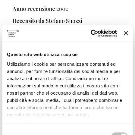
Anno recensione
2002
Recensito da
Stefano Suozzi
Questo sito web utilizza i cookie
Utilizziamo i cookie per personalizzare contenuti ed
Manifesto del nuovo realismo
annunci, per fornire funzionalità dei social media e per
Editore
Laterza
analizzare il nostro traffico. Condividiamo inoltre
informazioni sul modo in cui utilizza il nostro sito con i
Anno pubblicazione
2012
nostri partner che si occupano di analisi dei dati web,
Anno recensione
2013
pubblicità e social media, i quali potrebbero combinarle
con altre informazioni che ha fornito loro o che hanno
Recensito da
Fabio Treppiedi
raccolto dal suo utilizzo dei loro servizi.
Cookie Policy
.
Selezione