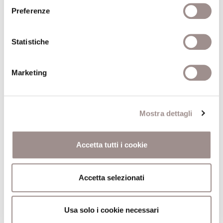
19)
Preferenze
ALTRE CONFERENZE DEL CICLO
Statistiche
Marketing
15/05/2000
Classicismo e classicismi
Mostra dettagli
La riscrittura di un mito
Francisco Jarauta
Accetta tutti i cookie
Scuola Alti Studi
08/05/2000
Accetta selezionati
History, Memory, Writing
Usa solo i cookie necessari
And the Rise of Monoteism in the Ancient Near