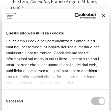
- E. Stein,
L'empatia
, Franco Angeli, Milano,
1986;*
- E. Stein,
Essere finito ed essere eterno
, Città
Nuova, Roma, 1988;*
- E. Stein,
Psicologia e scienze dello spirito.
Questo sito web utilizza i cookie
Contributi per una fondazione filosofica
, a cura
di A. M. Pezzella, Città Nuova, Roma, 1996;*
Utilizziamo i cookie per personalizzare contenuti ed
annunci, per fornire funzionalità dei social media e per
- E. Stein,
Introduzione alla filosofia
, a cura di
analizzare il nostro traffico. Condividiamo inoltre
A. Ales Bello, Città Nuova, Roma, 1999;*
informazioni sul modo in cui utilizza il nostro sito con i
- S. Weil,
L’ombra e la grazia
, Rusconi, Milano,
nostri partner che si occupano di analisi dei dati web,
1951.*
pubblicità e social media, i quali potrebbero combinarle
- S. Weil,
Œuvres
, Gallimard, Paris, 1999;
con altre informazioni che ha fornito loro o che hanno
raccolto dal suo utilizzo dei loro servizi.
Cookie Policy
.
(*) I titoli contrassegnati con l'asterisco sono disponibili, o in
Selezione
corso di acquisizione, per la consultazione e il prestito presso
Necessari
del
la Biblioteca della Fondazione Collegio San Carlo (lun.-ven. 9-
consenso