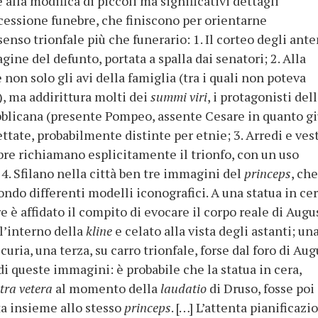
alla modifica di piccoli ma significativi dettagli
ocessione funebre, che finiscono per orientarne
senso trionfale più che funerario: 1. Il corteo degli ante
ne del defunto, portata a spalla dai senatori; 2. Alla
on solo gli avi della famiglia (tra i quali non poteva
 ma addirittura molti dei
summi viri
, i protagonisti del
bblicana (presente Pompeo, assente Cesare in quanto g
ttate, probabilmente distinte per etnie; 3. Arredi e ves
ebre richiamano esplicitamente il trionfo, con un uso
 4. Sfilano nella città ben tre immagini del
princeps
, ch
ndo differenti modelli iconografici. A una statua in ce
e è affidato il compito di evocare il corpo reale di Augu
ll’interno della
kline
e celato alla vista degli astanti; un
curia, una terza, su carro trionfale, forse dal foro di Aug
i queste immagini: è probabile che la statua in cera,
tra vetera
al momento della
laudatio
di Druso, fosse poi
ata insieme allo stesso
princeps
. […] L’attenta pianificazi