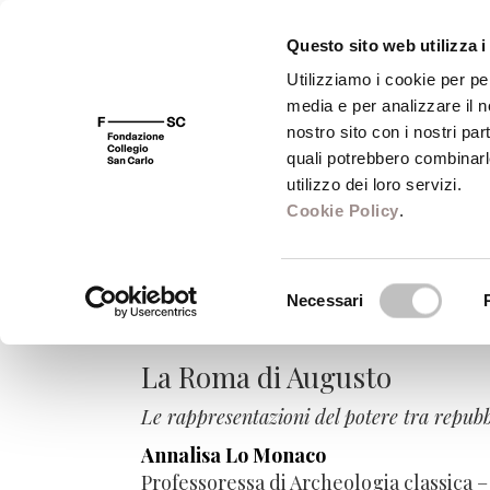
Questo sito web utilizza i
Utilizziamo i cookie per pe
media e per analizzare il no
FSC 400
Fondazione
Bibliot
nostro sito con i nostri par
quali potrebbero combinarl
utilizzo dei loro servizi.
Cookie Policy
.
Monumenti
Selezione
Necessari
del
Il passato, la memoria, lo spaz
consenso
La Roma di Augusto
Le rappresentazioni del potere tra repubb
Annalisa Lo Monaco
Professoressa di Archeologia classica 