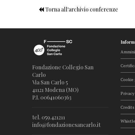
Torna all'archivio conferenze
Inform
Amminis
Certific
Fondazione Collegio San
Carlo
Cookie 
Via San Carlo 5
41121 Modena (MO)
Privacy
P.I. 00641060363
Credits
tel. 059.421211
Whistl
info@fondazionesancarlo.it