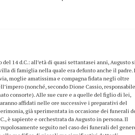
to del 14 d.C.: all’età di quasi settantasei anni, Augusto s
illa di famiglia nella quale era defunto anche il padre. 
Livia, moglie amatissima e compagna fidata negli oltre
ell’impero (nonché, secondo Dione Cassio, responsabil
o consorte). Alle sue cure e a quelle del figlio di lei,
saranno affidati nelle ore successive i preparativi del
 cerimonia, già sperimentata in occasione dei funerali d
., è sapiente e orchestrata da Augusto in persona. Il
crupolosamente seguito nel caso dei funerali del genero