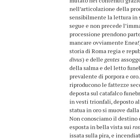
mutato nei contenuti grazie 
nell’articolazione della pr
sensibilmente la lettura in 
segue e non precede l’immagi
processione prendono parte n
mancare ovviamente Enea!),
storia di Roma regia e repu
divus
) e delle
gentes
assogge
della salma e del letto fun
prevalente di porpora e oro.
riproducono le fattezze seco
deposta sul catafalco funebr
in vesti trionfali, deposto a
statua in oro si muove dalla 
Non conosciamo il destino d
esposta in bella vista sui
ros
issata sulla pira, e incendi