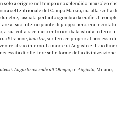
on solo a erigere nel tempo uno splendido mausoleo ch
nura settentrionale del Campo Marzio, ma alla scelta d
o funebre, lasciata pertanto sgombra da edifici. Il compl
tare al suo interno piante di pioppo nero, era recintato
 a sua volta racchiuso entro una balaustrata in ferro: il
o da Strabone,
kaustra
, si riferisce proprio al processo di
nire al suo interno. La morte di Augusto e il suo fune
 necessità di riflettere sulle forme della divinizzazione
oteosi. Augusto ascende all’Olimpo
, in
Augusto
, Milano,