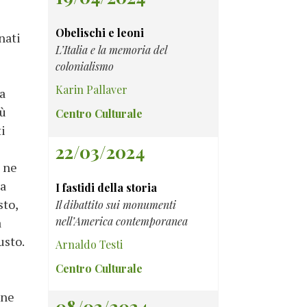
Obelischi e leoni
nati
L’Italia e la memoria del
colonialismo
Karin Pallaver
la
iù
Centro Culturale
ti
22/03/2024
e ne
ra
I fastidi della storia
sto,
Il dibattito sui monumenti
nell’America contemporanea
a
usto.
Arnaldo Testi
Centro Culturale
one
08/03/2024