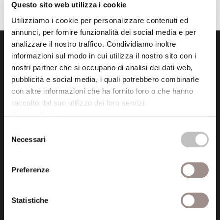
Questo sito web utilizza i cookie
Utilizziamo i cookie per personalizzare contenuti ed
annunci, per fornire funzionalità dei social media e per
analizzare il nostro traffico. Condividiamo inoltre
informazioni sul modo in cui utilizza il nostro sito con i
nostri partner che si occupano di analisi dei dati web,
pubblicità e social media, i quali potrebbero combinarle
con altre informazioni che ha fornito loro o che hanno
raccolto dal suo utilizzo dei loro servizi.
Fondazione Collegio San Carlo
Cookie Policy
.
Via San Carlo 5
41121 Modena (MO)
Selezione
Necessari
P.I. 00641060363
del
consenso
Preferenze
tel. 059.421211
info@fondazionesancarlo.it
Statistiche