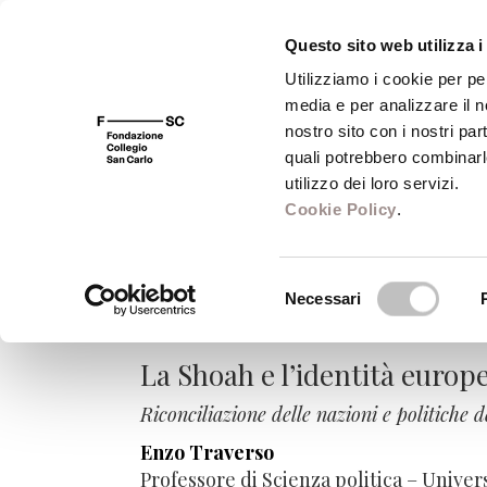
Questo sito web utilizza i
Utilizziamo i cookie per pe
media e per analizzare il no
FSC 400
Fondazione
Bibliot
nostro sito con i nostri par
quali potrebbero combinarl
utilizzo dei loro servizi.
Cookie Policy
.
Culture della pace
Selezione
Necessari
del
Le frontiere dell'Europa
consenso
La Shoah e l’identità europ
Riconciliazione delle nazioni e politiche
Enzo Traverso
Professore di Scienza politica – Univer