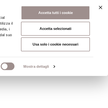
Accetta tutti i cookie
ial
ilizza il
osi
Collegio
Scuola Alti Studi
Accetta selezionati
edia, i
 dal suo
Usa solo i cookie necessari
itiche dell'Unione
Mostra dettagli