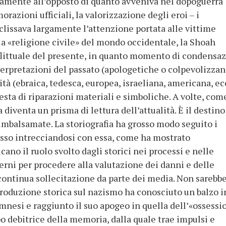
tamente all’opposto di quanto avveniva nel dopoguerra
zioni ufficiali, la valorizzazione degli eroi – i
eclissava largamente l’attenzione portata alle vittime
a «religione civile» del mondo occidentale, la Shoah
littuale del presente, in quanto momento di condensa
nterpretazioni del passato (apologetiche o colpevolizzan
ità (ebraica, tedesca, europea, israeliana, americana, ecc
esta di riparazioni materiali e simboliche. A volte, com
diventa un prisma di lettura dell’attualità. È il destino
imbalsamate. La storiografia ha grosso modo seguito i
esso intrecciandosi con essa, come ha mostrato
ano il ruolo svolto dagli storici nei processi e nelle
rni per procedere alla valutazione dei danni e delle
 continua sollecitazione da parte dei media. Non sarebb
 produzione storica sul nazismo ha conosciuto un balzo i
nesi e raggiunto il suo apogeo in quella dell’«ossessi
o debitrice della memoria, dalla quale trae impulsi e