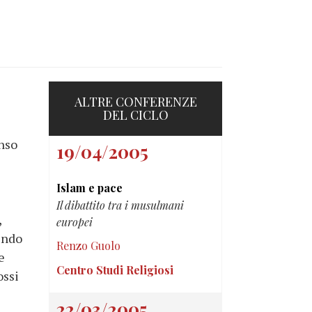
ALTRE CONFERENZE
DEL CICLO
enso
19/04/2005
Islam e pace
Il dibattito tra i musulmani
,
europei
endo
Renzo Guolo
e
Centro Studi Religiosi
ossi
22/03/2005