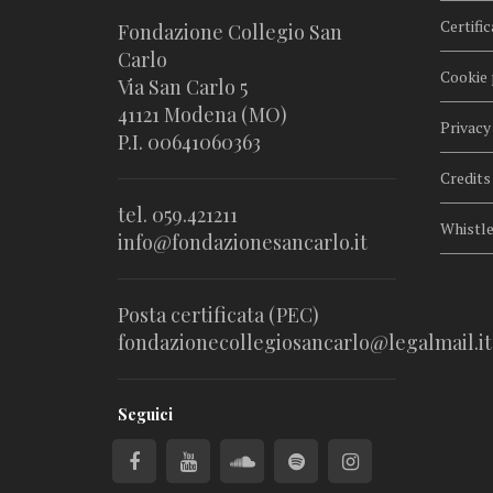
Certific
Fondazione Collegio San
Carlo
Cookie 
Via San Carlo 5
41121 Modena (MO)
Privacy
P.I. 00641060363
Credits
tel. 059.421211
Whistl
info@fondazionesancarlo.it
Posta certificata (PEC)
fondazionecollegiosancarlo@legalmail.it
Seguici