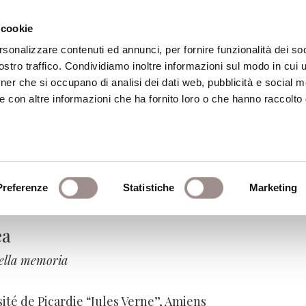
 cookie
rsonalizzare contenuti ed annunci, per fornire funzionalità dei soc
stro traffico. Condividiamo inoltre informazioni sul modo in cui ut
eca
Centro Culturale
Centro Studi Religi
tner che si occupano di analisi dei dati web, pubblicità e social m
e con altre informazioni che ha fornito loro o che hanno raccolto
. Dibattiti religiosi e pol
Preferenze
Statistiche
Marketing
ea
 della memoria
sité de Picardie “Jules Verne”, Amiens