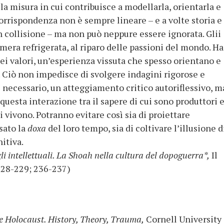
lla misura in cui contribuisce a modellarla, orientarla e
corrispondenza non è sempre lineare – e a volte storia e
collisione – ma non può neppure essere ignorata. Glii
amera refrigerata, al riparo delle passioni del mondo. H
ei valori, un’esperienza vissuta che spesso orientano e
. Ciò non impedisce di svolgere indagini rigorose e
e necessario, un atteggiamento critico autoriflessivo, m
questa interazione tra il sapere di cui sono produttori e
 vivono. Potranno evitare così sia di proiettare
sato la
doxa
del loro tempo, sia di coltivare l’illusione d
itiva.
li intellettuali. La Shoah nella cultura del dopoguerra*,
Il
228-229; 236-237)
e Holocaust. History, Theory, Trauma,
Cornell University