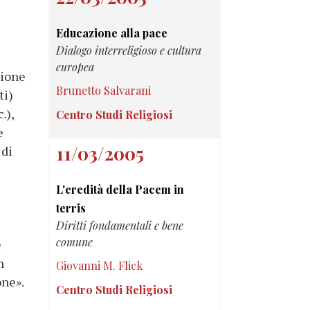
Educazione alla pace
Dialogo interreligioso e cultura
europea
zione
Brunetto Salvarani
ti)
.),
Centro Studi Religiosi
e
11/03/2005
 di
L'eredità della Pacem in
terris
Diritti fondamentali e bene
comune
e
n
Giovanni M. Flick
one».
Centro Studi Religiosi