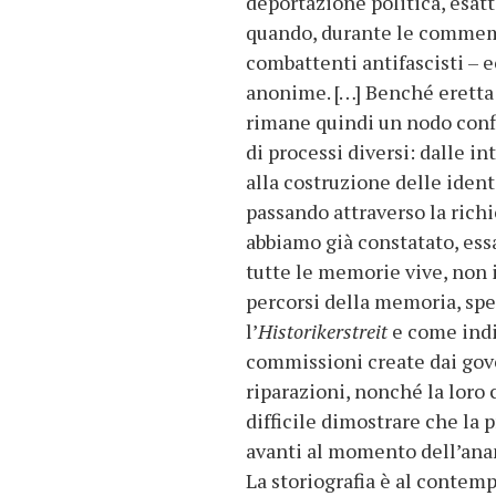
deportazione politica, esat
quando, durante le commemora
combattenti antifascisti – 
anonime. […] Benché eretta 
rimane quindi un nodo conf
di processi diversi: dalle i
alla costruzione delle ident
passando attraverso la richi
abbiamo già constatato, essa 
tutte le memorie vive, non 
percorsi della memoria, sp
l’
Historikerstreit
e come indic
commissioni create dai gove
riparazioni, nonché la loro
difficile dimostrare che la
avanti al momento dell’anam
La storiografia è al contemp