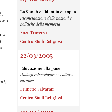
e
i
La Shoah e l’identità europea
di
Riconciliazione delle nazioni e
ngono
politiche della memoria
Enzo Traverso
ono
a
Centro Studi Religiosi
la
22/03/2005
Educazione alla pace
Dialogo interreligioso e cultura
europea
ori,
Brunetto Salvarani
Centro Studi Religiosi
03/03/2005