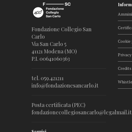
Inform
Amminis
Certific
Fondazione Collegio San
Carlo
Cookie 
Via San Carlo 5
41121 Modena (MO)
Privacy
P.I. 00641060363
Credits
tel. 059.421211
Whistl
info@fondazionesancarlo.it
Posta certificata (PEC)
fondazionecollegiosancarlo@legalmail.it
Seguici