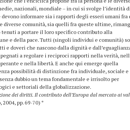
zione che l’enciclica propone fra la persona e le divers
die, nazionali, mondiale – in cui si svolge l’identità d
he devono informare sia i rapporti degli esseri umani fra 
e le diverse comunità, sia quelli fra queste ultime, rima
 tenuti a portare il loro specifico contributo alla
ne e della pace. Tutti (singoli individui e comunità) s
tti e doveri che nascono dalla dignità e dall’eguaglianz
pegnati a regolare i reciproci rapporti nella verità, nel
 operante e nella libertà. E anche qui emerge quella
nza possibilità di distinzione fra individuale, sociale e
e senza dubbio un tema fondamentale e irrisolto per
ogici e settoriali della globalizzazione.
ione dei diritti. Il contributo dell’Europa dal mercato ai val
 2004, pp. 69-70) *