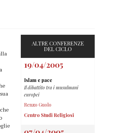
ALTRE CONFERENZE
DEL CICLO
lla
19/04/2005
a
Islam e pace
che
Il dibattito tra i musulmani
 sua
europei
Renzo Guolo
 che
Centro Studi Religiosi
o
oglie
07/04/2005