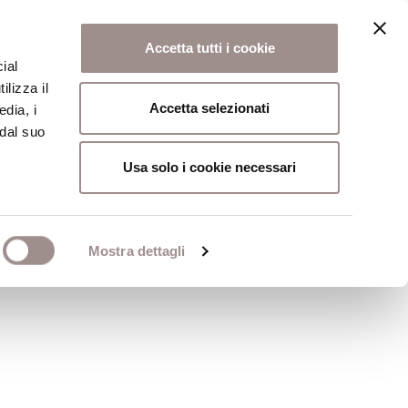
Accetta tutti i cookie
ial
ilizza il
osi
Collegio
Scuola Alti Studi
Accetta selezionati
edia, i
 dal suo
Usa solo i cookie necessari
itiche dell'Unione
Mostra dettagli