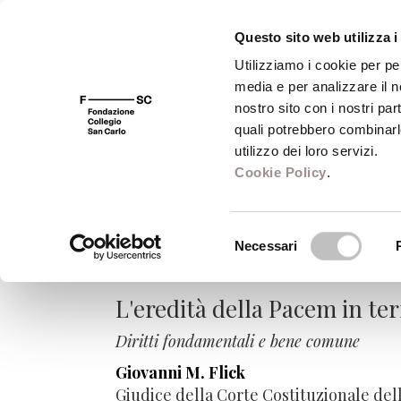
Questo sito web utilizza i
Utilizziamo i cookie per pe
media e per analizzare il no
FSC 400
Fondazione
Bibliot
nostro sito con i nostri par
quali potrebbero combinarl
utilizzo dei loro servizi.
Cookie Policy
.
Culture della pace
Selezione
Necessari
del
Le frontiere dell'Europa
consenso
L'eredità della Pacem in ter
Diritti fondamentali e bene comune
Giovanni M. Flick
Giudice della Corte Costituzionale del