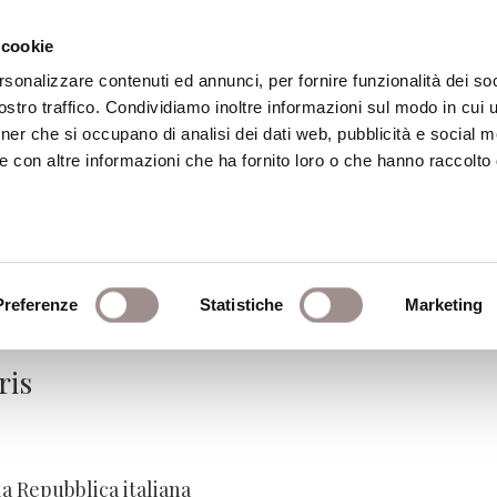
 cookie
rsonalizzare contenuti ed annunci, per fornire funzionalità dei soc
stro traffico. Condividiamo inoltre informazioni sul modo in cui ut
eca
Centro Culturale
Centro Studi Religi
tner che si occupano di analisi dei dati web, pubblicità e social m
e con altre informazioni che ha fornito loro o che hanno raccolto
. Dibattiti religiosi e pol
Preferenze
Statistiche
Marketing
ris
la Repubblica italiana