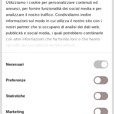
- Ambrogio,
Opere
, Torino 1969.*
Utilizziamo i cookie per personalizzare contenuti ed
annunci, per fornire funzionalità dei social media e per
- Clemente Alessandrino,
Stromati
, Torino
analizzare il nostro traffico. Condividiamo inoltre
1985.*
informazioni sul modo in cui utilizza il nostro sito con i
- Gregorio Magno,
Omilie sui Vangeli
, Torino
nostri partner che si occupano di analisi dei dati web,
1968.*
pubblicità e social media, i quali potrebbero combinarle
con altre informazioni che ha fornito loro o che hanno
raccolto dal suo utilizzo dei loro servizi.
(*) I titoli contrassegnati con l'asterisco sono disponibili, o in
Cookie Policy
.
corso di acquisizione, per la consultazione e il prestito presso
Selezione
la Biblioteca della Fondazione Collegio San Carlo (lun.-ven. 9-
Necessari
del
19)
consenso
Presso la sede della Biblioteca, dopo una settimana dalla data
Preferenze
della conferenza, è possibile ascoltarne la registrazione.
Statistiche
ALTRE CONFERENZE DEL CICLO
Marketing