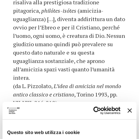
risaliva alla prestigiosa tradizione
pitagorica,
philótes-isótes
(amicizia-
uguaglianza) […], diventa addirittura un dato
ovvio per l’Ebreo e per il Cristiano, perché
l’uomo, ogni uomo, è creatura di Dio. Nessun
giudizio umano quindi può prevalere su
questo dato naturale e su questa
uguaglianza sostanziale, che aprono
all’amicizia spazi vasti quanto l’umanità
intera.
(da L. Pizzolato,
L’idea di amicizia nel mondo
antico classico e cristiano
, Torino 1993, pp.
VII-VIII; 216-219)
Riferimenti Bibliografici
Questo sito web utilizza i cookie
- Agostino,
Confessioni
, Milano 1990.*