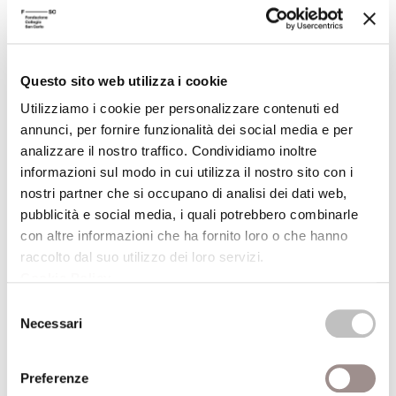
19/09/2008
Questo sito web utilizza i cookie
Mockumentaries
Rassegna di false biografieThis is Spinal Tap di
Utilizziamo i cookie per personalizzare contenuti ed
Rob Reiner (Stati Uniti, 1984, 82&#39;)Versione
annunci, per fornire funzionalità dei social media e per
originale con sottotitoli in inglese
analizzare il nostro traffico. Condividiamo inoltre
informazioni sul modo in cui utilizza il nostro sito con i
Festival Filosofia
nostri partner che si occupano di analisi dei dati web,
pubblicità e social media, i quali potrebbero combinarle
19/09/2008
con altre informazioni che ha fornito loro o che hanno
raccolto dal suo utilizzo dei loro servizi.
Fantasylandia
Cookie Policy
.
Caccia al tesoro on lineGiochi virtuali, viaggi
Selezione
premio reali
Necessari
del
Festival Filosofia
consenso
Preferenze