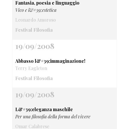
Fantasia, poesia e linguaggio
Vico e l&#39;estetica
Leonardo Amoroso
Festival Filosofia
19/09/2008
Abbasso l&#39;immaginazione!
Terry Eagleton
Festival Filosofia
19/09/2008
L&#39;eleganza maschile
Per una filosofia della forma del vivere
Omar Calabrese