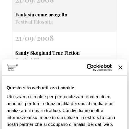
Fantasia come progetto
Festival Filosofia
21/09/2008
Sandy Skoglund True Fiction
Festival Filosofia
21/09/2008
Questo sito web utilizza i cookie
Nervo&Tes Like a bag
Utilizziamo i cookie per personalizzare contenuti ed
Videoinstallazione e performance
annunci, per fornire funzionalità dei social media e per
Festival Filosofia
analizzare il nostro traffico. Condividiamo inoltre
informazioni sul modo in cui utilizza il nostro sito con i
21/09/2008
nostri partner che si occupano di analisi dei dati web,