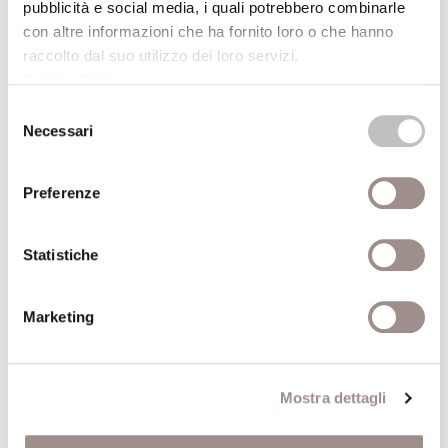
pubblicità e social media, i quali potrebbero combinarle
con altre informazioni che ha fornito loro o che hanno
Marco Scozzaro Io mi annoio
raccolto dal suo utilizzo dei loro servizi.
Mostra fotografica e Videoinstallazione
Cookie Policy
.
Festival Filosofia
Selezione
Necessari
del
21/09/2008
consenso
Preferenze
Orticelli dell&#39;anima
Percorsi sensoriali per bambini da 6 a 9 anni
Statistiche
Festival Filosofia
21/09/2008
Marketing
Clara Matelli Bibliodinamica
Installazione di libri
Mostra dettagli
Festival Filosofia