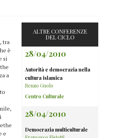
ALTRE CONFERENZE
DEL CICLO
 tra
che è
28/04/2010
e si
ethe
Autorità e democrazia nella
za a
cultura islamica
Renzo Guolo
ato
Centro Culturale
mile,
28/04/2010
ì
oethe
Democrazia multiculturale
e e
Francesco Fistetti