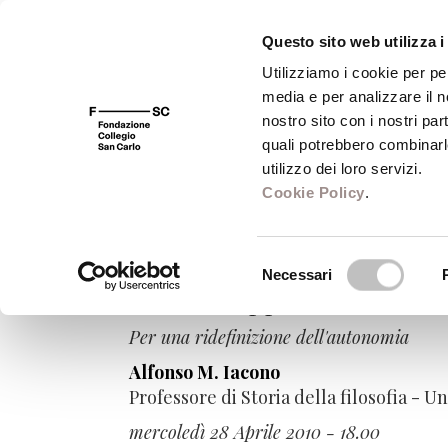
Questo sito web utilizza i
Utilizziamo i cookie per pe
media e per analizzare il no
FSC 400
Fondazione
Bibliot
nostro sito con i nostri par
quali potrebbero combinarl
utilizzo dei loro servizi.
Cookie Policy
.
Workshop 'Democ
Selezione
Necessari
del
Verità e rappresentazione n
consenso
Per una ridefinizione dell'autonomia
Alfonso M. Iacono
Professore di Storia della filosofia - Un
mercoledì 28 Aprile 2010 - 18.00