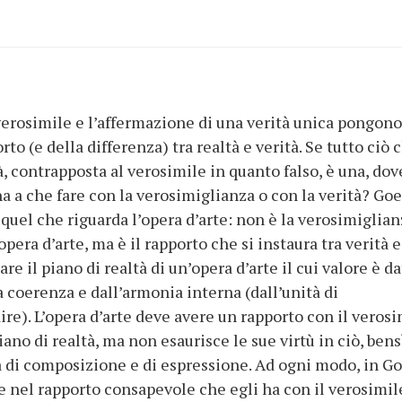
 verosimile e l’affermazione di una verità unica pongono,
rto (e della differenza) tra realtà e verità. Se tutto ciò 
à, contrapposta al verosimile in quanto falso, è una, dov
 ha a che fare con la verosimiglianza o con la verità? Go
quel che riguarda l’opera d’arte: non è la verosimiglian
pera d’arte, ma è il rapporto che si instaura tra verità e
e il piano di realtà di un’opera d’arte il cui valore è d
 coerenza e dall’armonia interna (dall’unità di
re). L’opera d’arte deve avere un rapporto con il verosi
ano di realtà, ma non esaurisce le sue virtù in ciò, bens
di composizione e di espressione. Ad ogni modo, in G
ste nel rapporto consapevole che egli ha con il verosimil