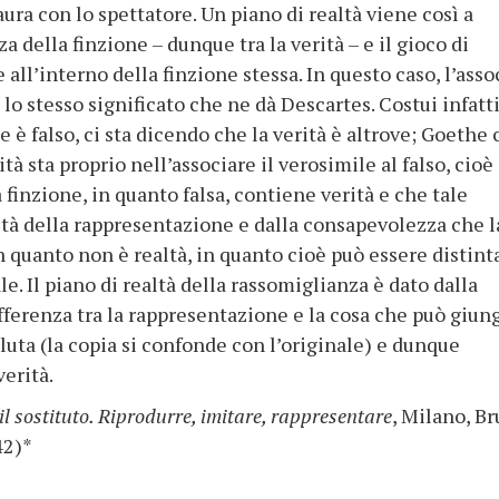
aura con lo spettatore. Un piano di realtà viene così a
a della finzione – dunque tra la verità – e il gioco di
 all’interno della finzione stessa. In questo caso, l’asso
 lo stesso significato che ne dà Descartes. Costui infatti
 è falso, ci sta dicendo che la verità è altrove; Goethe 
ità sta proprio nell’associare il verosimile al falso, cioè
finzione, in quanto falsa, contiene verità e che tale
ltà della rappresentazione e dalla consapevolezza che l
 quanto non è realtà, in quanto cioè può essere distinta
ale. Il piano di realtà della rassomiglianza è dato dalla
differenza tra la rappresentazione e la cosa che può giun
oluta (la copia si confonde con l’originale) e dunque
verità.
 il sostituto. Riprodurre, imitare, rappresentare
, Milano, B
42)*