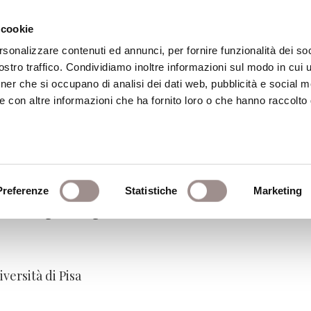
 cookie
rsonalizzare contenuti ed annunci, per fornire funzionalità dei soc
stro traffico. Condividiamo inoltre informazioni sul modo in cui ut
eca
Centro Culturale
Centro Studi Religi
tner che si occupano di analisi dei dati web, pubblicità e social m
e con altre informazioni che ha fornito loro o che hanno raccolto
razia'
Preferenze
Statistiche
Marketing
ello spazio pubblico
iversità di Pisa