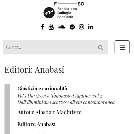
Toggl
navig
Editori: Anabasi
Giustizia e razionalità
Vol.1 Dai greci a Tommaso d’Aquino; vol.2
Dall’Illuminismo scozzese all’età contemporanea.
Autore
Alasdair MacIntyre
Editore
Anabasi