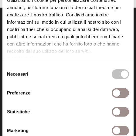
Utilizziamo i cookie per personalizzare contenuti ed
annunci, per fornire funzionalità dei social media e per
analizzare il nostro traffico. Condividiamo inoltre
informazioni sul modo in cui utilizza il nostro sito con i
nostri partner che si occupano di analisi dei dati web,
pubblicità e social media, i quali potrebbero combinarle
con altre informazioni che ha fornito loro o che hanno
raccolto dal suo utilizzo dei loro servizi.
Fondazione Collegio San Carlo
Cookie Policy
.
Via San Carlo 5
Selezione
41121 Modena (MO)
Necessari
del
P.I. 00641060363
consenso
Preferenze
tel. 059.421211
info@fondazionesancarlo.it
Statistiche
Posta certificata (PEC)
Marketing
fondazionecollegiosancarlo@legalmail.it