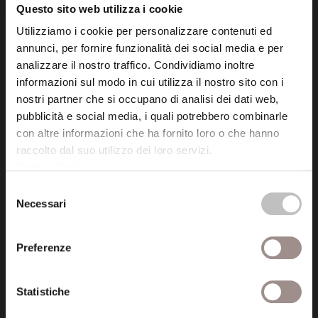
Questo sito web utilizza i cookie
Utilizziamo i cookie per personalizzare contenuti ed
Posta certificata (PEC)
annunci, per fornire funzionalità dei social media e per
fondazionecollegiosancarlo@legalmail.it
analizzare il nostro traffico. Condividiamo inoltre
informazioni sul modo in cui utilizza il nostro sito con i
Seguici
nostri partner che si occupano di analisi dei dati web,
pubblicità e social media, i quali potrebbero combinarle
con altre informazioni che ha fornito loro o che hanno
raccolto dal suo utilizzo dei loro servizi.
Cookie Policy
.
Informazioni
Selezione
Necessari
Amministrazione trasparente
del
consenso
Certificazioni
Preferenze
Cookie policy
Statistiche
Privacy