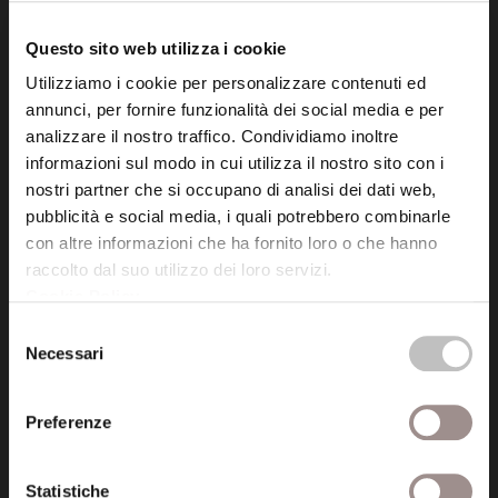
tel. 059.421211
info@fondazionesancarlo.it
Questo sito web utilizza i cookie
Utilizziamo i cookie per personalizzare contenuti ed
annunci, per fornire funzionalità dei social media e per
Posta certificata (PEC)
analizzare il nostro traffico. Condividiamo inoltre
fondazionecollegiosancarlo@legalmail.it
informazioni sul modo in cui utilizza il nostro sito con i
nostri partner che si occupano di analisi dei dati web,
pubblicità e social media, i quali potrebbero combinarle
Seguici
con altre informazioni che ha fornito loro o che hanno
raccolto dal suo utilizzo dei loro servizi.
Cookie Policy
.
Selezione
Necessari
Informazioni
del
consenso
Amministrazione trasparente
Preferenze
Certificazioni
Statistiche
Cookie policy