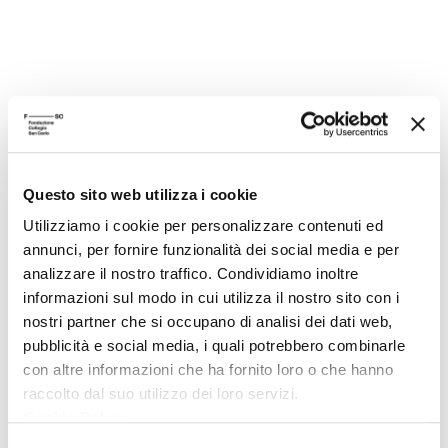
PUBBLICAZIONI
Questo sito web utilizza i cookie
L'Anticristo
Utilizziamo i cookie per personalizzare contenuti ed
Vol. 1 Il nemico dei tempi finali/ testi dal II al IV sec.
annunci, per fornire funzionalità dei social media e per
Editore
Fondazione Valla-Mondatori
analizzare il nostro traffico. Condividiamo inoltre
informazioni sul modo in cui utilizza il nostro sito con i
Anno pubblicazione
2005
nostri partner che si occupano di analisi dei dati web,
pubblicità e social media, i quali potrebbero combinarle
Anno recensione
2006
con altre informazioni che ha fornito loro o che hanno
Recensito da
Luciano Grandi
raccolto dal suo utilizzo dei loro servizi.
Cookie Policy
.