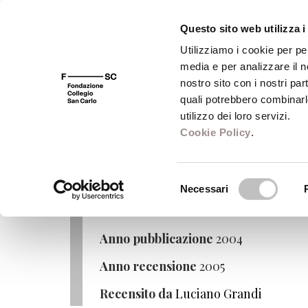
Questo sito web utilizza i
Utilizziamo i cookie per pe
media e per analizzare il no
FSC 400
Fondazione
Bibliot
nostro sito con i nostri par
quali potrebbero combinarl
Editori: Fondazione Valle/
utilizzo dei loro servizi.
Cookie Policy
.
Le parole dimenticate di Gesù
Selezione
Autore
Mauro Pesce
Necessari
del
Editore
Fondazione Valle/Mondadori
consenso
Anno pubblicazione
2004
Anno recensione
2005
Recensito da
Luciano Grandi