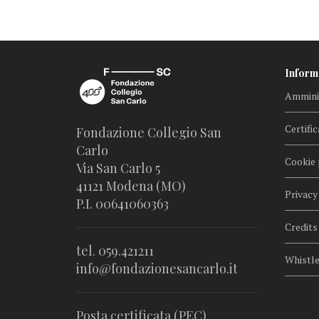
Inform
Amminis
Certific
Fondazione Collegio San
Carlo
Cookie 
Via San Carlo 5
41121 Modena (MO)
Privacy
P.I. 00641060363
Credits
tel. 059.421211
Whistl
info@fondazionesancarlo.it
Posta certificata (PEC)