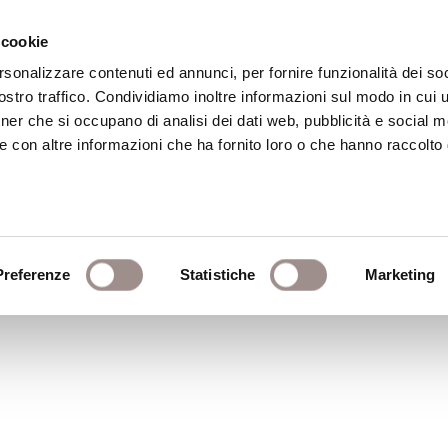
 cookie
rsonalizzare contenuti ed annunci, per fornire funzionalità dei soc
stro traffico. Condividiamo inoltre informazioni sul modo in cui ut
eca
Centro Culturale
Centro Studi Religi
tner che si occupano di analisi dei dati web, pubblicità e social m
e con altre informazioni che ha fornito loro o che hanno raccolto
Mondadori
Preferenze
Statistiche
Marketing