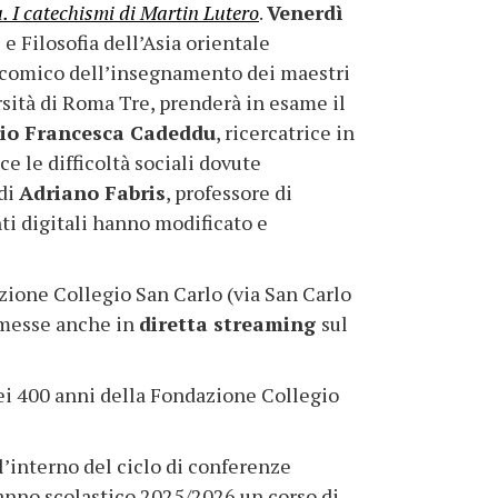
. I catechismi di Martin Lutero
.
Venerdì
 e Filosofia dell’Asia orientale
 e comico dell’insegnamento dei maestri
rsità di Roma Tre, prenderà in esame il
io Francesca Cadeddu
, ricercatrice in
 le difficoltà sociali dovute
 di
Adriano Fabris
, professore di
nti digitali hanno modificato e
zione Collegio San Carlo (via San Carlo
asmesse anche in
diretta streaming
sul
dei 400 anni della Fondazione Collegio
’interno del ciclo di conferenze
l’anno scolastico 2025/2026 un corso di