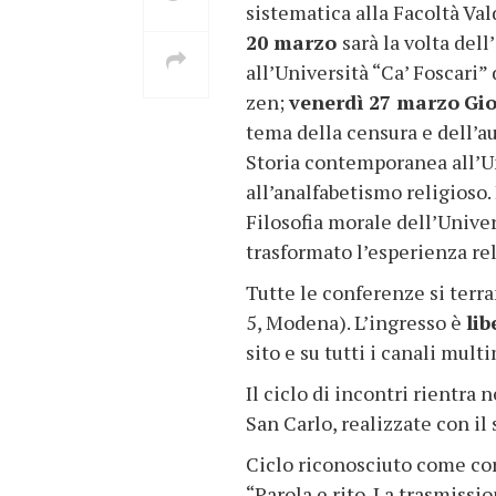
sistematica alla Facoltà Val
20 marzo
sarà la volta del
all’Università “Ca’ Foscari
zen;
venerdì 27 marzo
Gio
tema della censura e dell’a
Storia contemporanea all’Un
all’analfabetismo religioso.
Filosofia morale dell’Univer
trasformato l’esperienza rel
Tutte le conferenze si terr
5, Modena). L’ingresso è
lib
sito e su tutti i canali mul
Il ciclo di incontri rientr
San Carlo, realizzate con i
Ciclo riconosciuto come cor
“Parola e rito. La trasmissi