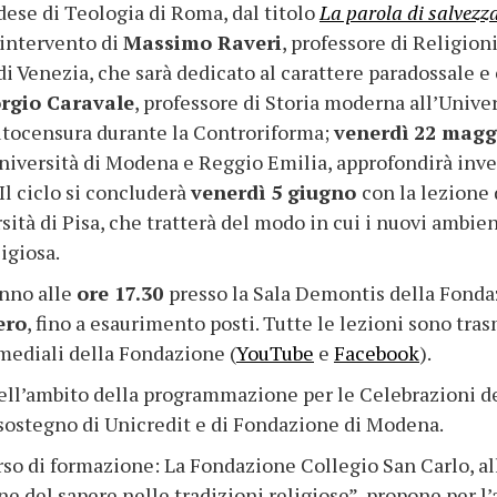
dese di Teologia di Roma, dal titolo
La parola di salvezza
l’intervento di
Massimo Raveri
, professore di Religioni
” di Venezia, che sarà dedicato al carattere paradossale
rgio Caravale
, professore di Storia moderna all’Unive
utocensura durante la Controriforma;
venerdì 22 magg
iversità di Modena e Reggio Emilia, approfondirà invece
 Il ciclo si concluderà
venerdì 5 giugno
con la lezione
sità di Pisa, che tratterà del modo in cui i nuovi ambie
igiosa.
anno alle
ore 17.30
presso la Sala Demontis della Fonda
ero
, fino a esaurimento posti. Tutte le lezioni sono tr
timediali della Fondazione (
YouTube
e
Facebook
).
a nell’ambito della programmazione per le Celebrazioni 
l sostegno di Unicredit e di Fondazione di Modena.
so di formazione: La Fondazione Collegio San Carlo, all
one del sapere nelle tradizioni religiose”, propone per 