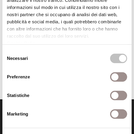
analizzare il nostro traffico. Condividiamo inoltre
rivedere tutte le conferenze dei Centri
informazioni sul modo in cui utilizza il nostro sito con i
Culturali, le video-letture di Filosofare, i
nostri partner che si occupano di analisi dei dati web,
contenuti della Biblioteca Digitale e
pubblicità e social media, i quali potrebbero combinarle
tutti gli altri contenuti multimediali
con altre informazioni che ha fornito loro o che hanno
della Fondazione San Carlo.
raccolto dal suo utilizzo dei loro servizi.
Cookie Policy
.
Selezione
Torna all'archivio delle notizie
Necessari
del
consenso
Pubblicata da: Centro Culturale il 14-11-2022
Preferenze
Statistiche
Marketing