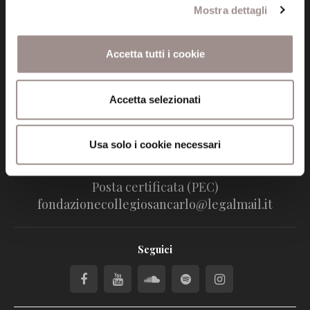
Mostra dettagli
Fondazione Collegio San Carlo
Via San Carlo 5
Accetta tutti i cookie
41121 Modena (MO)
P.I. 00641060363
Accetta selezionati
tel. 059.421211
info@fondazionesancarlo.it
Usa solo i cookie necessari
Posta certificata (PEC)
fondazionecollegiosancarlo@legalmail.it
Seguici