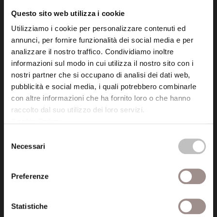
info@fondazionesancarlo.it
Questo sito web utilizza i cookie
Utilizziamo i cookie per personalizzare contenuti ed
Posta certificata (PEC)
annunci, per fornire funzionalità dei social media e per
fondazionecollegiosancarlo@legalmail.it
analizzare il nostro traffico. Condividiamo inoltre
informazioni sul modo in cui utilizza il nostro sito con i
nostri partner che si occupano di analisi dei dati web,
Seguici
pubblicità e social media, i quali potrebbero combinarle
con altre informazioni che ha fornito loro o che hanno
raccolto dal suo utilizzo dei loro servizi.
Cookie Policy
.
Selezione
Informazioni
Necessari
del
Amministrazione trasparente
consenso
Preferenze
Certificazioni
Cookie policy
Statistiche