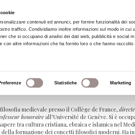
 cookie
rsonalizzare contenuti ed annunci, per fornire funzionalità dei soc
stro traffico. Condividiamo inoltre informazioni sul modo in cui ut
eca
Centro Culturale
Centro Studi Religi
tner che si occupano di analisi dei dati web, pubblicità e social m
e con altre informazioni che ha fornito loro o che hanno raccolto
Preferenze
Statistiche
Marketing
ofia medievale - Collège de France
 filosofia medievale presso il Collège de France,
direct
rofesseur honoraire
all’Université de Genève. Si è occupat
 sapere tra cultura cristiana, ebraica e islamica nel M
e della formazione dei concetti filosofici moderni. Ha i