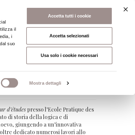
Accetta tutti i cookie
ial
ilizza il
osi
Collegio
Scuola Alti Studi
Accetta selezionati
edia, i
 dal suo
Usa solo i cookie necessari
Mostra dettagli
eur d’études
presso l’Ecole Pratique des
o di storia della logica e di
edioevo, giungendo a un’innovativa
noltre dedicato numerosi lavori allo