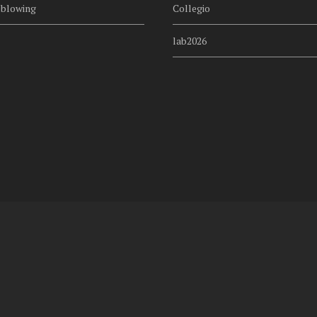
eblowing
Collegio
lab2026