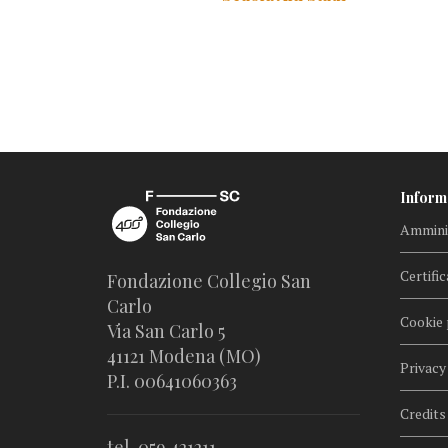
Inform
Amminis
Certific
Fondazione Collegio San
Carlo
Cookie 
Via San Carlo 5
41121 Modena (MO)
Privacy
P.I. 00641060363
Credits
tel. 059.421211