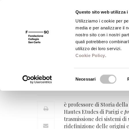
Questo sito web utilizza i
Utilizziamo i cookie per pe
media e per analizzare il no
FSC 400
Fondazione
Bibliot
nostro sito con i nostri par
quali potrebbero combinarl
utilizzo dei loro servizi.
Cookie Policy
.
Alain De Libera
Selezione
Necessari
Professore di Storia della filos
del
consenso
è professore di Storia della
Hautes Etudes di Parigi e
p
trasmissione dei sistemi di
ridefinizione delle origini 