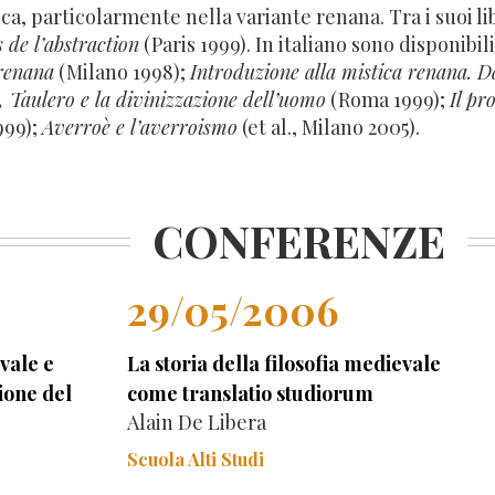
ca, particolarmente nella variante renana. Tra i suoi li
s de l’abstraction
(Paris 1999). In italiano sono disponibil
 renana
(Milano 1998);
Introduzione alla mistica renana. 
, Taulero e la divinizzazione dell’uomo
(Roma 1999);
Il pr
999);
Averroè e l’averroismo
(et al., Milano 2005).
CONFERENZE
29/05/2006
evale e
La storia della filosofia medievale
ione del
come translatio studiorum
Alain De Libera
Scuola Alti Studi