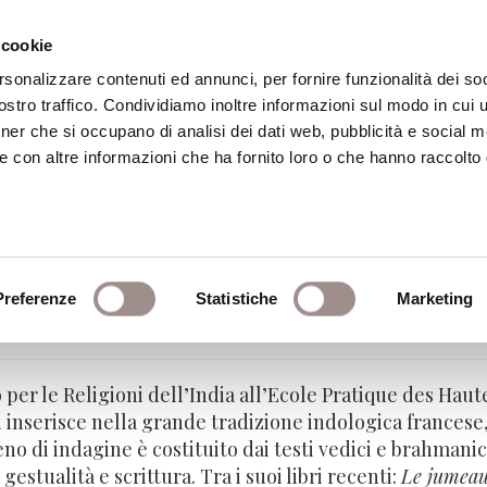
 cookie
rsonalizzare contenuti ed annunci, per fornire funzionalità dei soc
stro traffico. Condividiamo inoltre informazioni sul modo in cui ut
eca
Centro Culturale
Centro Studi Religi
tner che si occupano di analisi dei dati web, pubblicità e social m
e con altre informazioni che ha fornito loro o che hanno raccolto
ud
Preferenze
Statistiche
Marketing
oni dell'India - Ecole Pratique des Hautes Et
per le Religioni dell’India all’Ecole Pratique des Haute
i inserisce nella grande tradizione indologica francese
no di indagine è costituito dai testi vedici e brahmanici
 gestualità e scrittura. Tra i suoi libri recenti:
Le jumeau