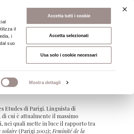
Accetta tutti i cookie
ial
ilizza il
osi
Collegio
Scuola Alti Studi
Accetta selezionati
edia, i
 dal suo
Usa solo i cookie necessari
Mostra dettagli
udes, Paris
s Etudes di Parigi. Linguista di
, di cui è attualmente il massimo
, nei quali mette in luce il rapporto tra
 solaire
(Parigi 2002);
Feminité de la