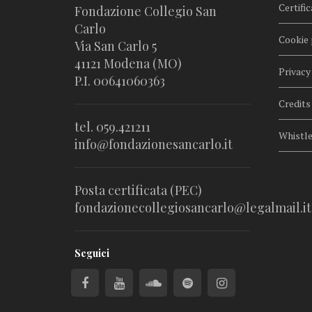
Certific
Fondazione Collegio San
Carlo
Cookie 
Via San Carlo 5
41121 Modena (MO)
Privacy
P.I. 00641060363
Credits
tel. 059.421211
Whistl
info@fondazionesancarlo.it
Posta certificata (PEC)
fondazionecollegiosancarlo@legalmail.it
Seguici