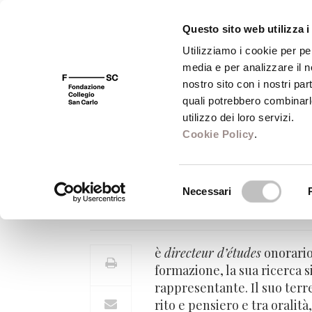
Questo sito web utilizza i
Utilizziamo i cookie per pe
media e per analizzare il no
FSC 400
Fondazione
Bibliot
nostro sito con i nostri par
quali potrebbero combinarl
utilizzo dei loro servizi.
Cookie Policy
.
Charles Malamo
Selezione
Necessari
Directeur d'études per le Religi
del
consenso
è
directeur d’études
onorario 
formazione, la sua ricerca s
rappresentante. Il suo terre
rito e pensiero e tra oralità,