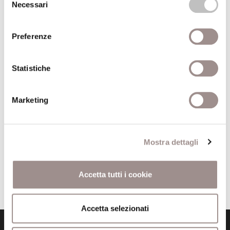
Necessari
del
Autore volume
consenso
Preferenze
Simboli del pensiero ebraico
Editore
Einaudi
Statistiche
Anno pubblicazione
1999
Anno recensione
2000
Marketing
Recensito da
Luciano Grandi
Mostra dettagli
Accetta tutti i cookie
Accetta selezionati