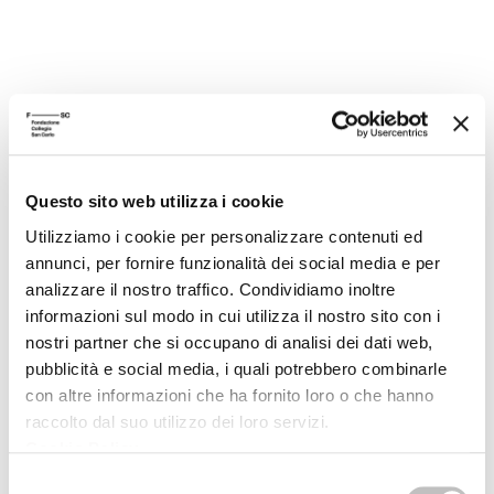
30/03/2009
Profilo storico del misticismo ebraico
Dal Sefer yetzirah alla qabbalah luriana
Questo sito web utilizza i cookie
Giulio Busi
Utilizziamo i cookie per personalizzare contenuti ed
annunci, per fornire funzionalità dei social media e per
Scuola Alti Studi
analizzare il nostro traffico. Condividiamo inoltre
informazioni sul modo in cui utilizza il nostro sito con i
nostri partner che si occupano di analisi dei dati web,
pubblicità e social media, i quali potrebbero combinarle
con altre informazioni che ha fornito loro o che hanno
raccolto dal suo utilizzo dei loro servizi.
RECENSIONI
Cookie Policy
.
Selezione