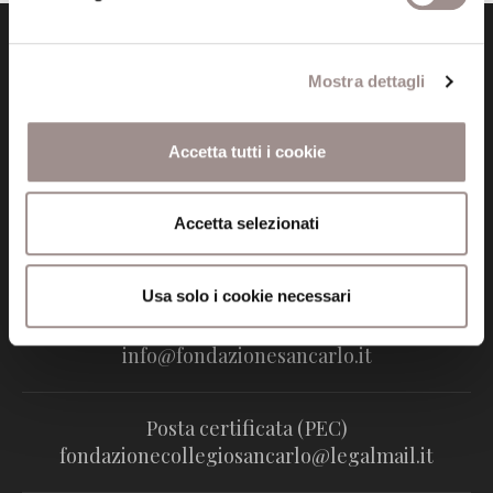
Mostra dettagli
Accetta tutti i cookie
Fondazione Collegio San Carlo
Via San Carlo 5
Accetta selezionati
41121 Modena (MO)
P.I. 00641060363
Usa solo i cookie necessari
tel. 059.421211
info@fondazionesancarlo.it
Posta certificata (PEC)
fondazionecollegiosancarlo@legalmail.it