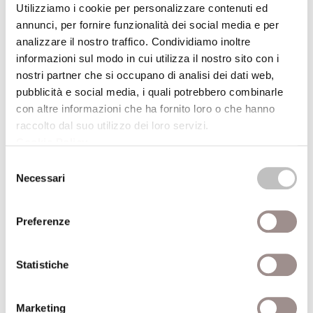
RECENSIONI
Utilizziamo i cookie per personalizzare contenuti ed
annunci, per fornire funzionalità dei social media e per
Autore volume
analizzare il nostro traffico. Condividiamo inoltre
informazioni sul modo in cui utilizza il nostro sito con i
nostri partner che si occupano di analisi dei dati web,
La politica perduta
pubblicità e social media, i quali potrebbero combinarle
con altre informazioni che ha fornito loro o che hanno
Editore
Einaudi
raccolto dal suo utilizzo dei loro servizi.
Anno pubblicazione
2003
Cookie Policy
.
Selezione
Anno recensione
2004
Necessari
del
Recensito da
Luciano Grandi
consenso
Preferenze
Statistiche
Marketing