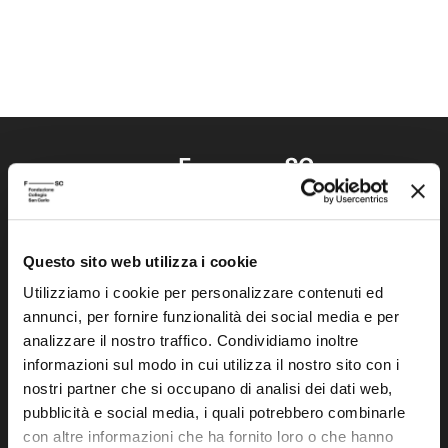
Questo sito web utilizza i cookie
Fondazione Collegio San Carlo
Via San Carlo 5
Utilizziamo i cookie per personalizzare contenuti ed
annunci, per fornire funzionalità dei social media e per
41121 Modena (MO)
analizzare il nostro traffico. Condividiamo inoltre
P.I. 00641060363
informazioni sul modo in cui utilizza il nostro sito con i
nostri partner che si occupano di analisi dei dati web,
tel. 059.421211
pubblicità e social media, i quali potrebbero combinarle
info@fondazionesancarlo.it
con altre informazioni che ha fornito loro o che hanno