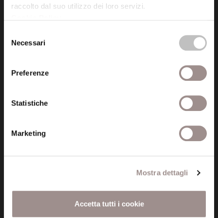
raccolto dal suo utilizzo dei loro servizi.
Cookie Policy
.
Posta certificata (PEC)
Selezione
fondazionecollegiosancarlo@legalmail.it
Necessari
del
consenso
Seguici
Preferenze
Statistiche
Informazioni
Marketing
Amministrazione trasparente
Certificazioni
Mostra dettagli
Cookie policy
Accetta tutti i cookie
Privacy