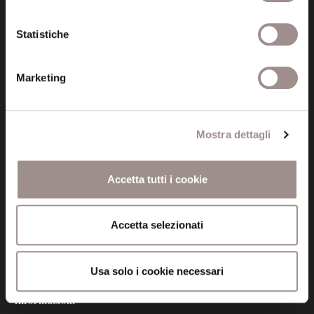
Via San Carlo 5
41121 Modena (MO)
Statistiche
P.I. 00641060363
Marketing
tel. 059.421211
info@fondazionesancarlo.it
Mostra dettagli
Posta certificata (PEC)
fondazionecollegiosancarlo@legalmail.it
Accetta tutti i cookie
Seguici
Accetta selezionati
Usa solo i cookie necessari
Informazioni