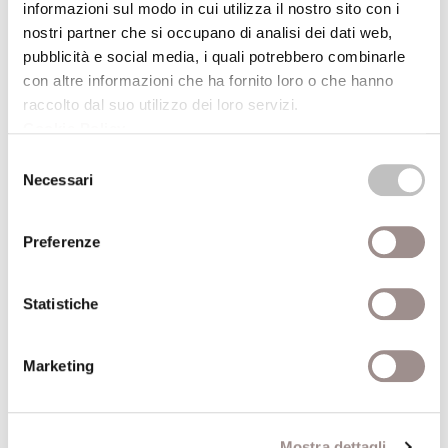
informazioni sul modo in cui utilizza il nostro sito con i
“occidentale” e del mondo “islamico” alla
nostri partner che si occupano di analisi dei dati web,
conoscenza reciproca.
pubblicità e social media, i quali potrebbero combinarle
con altre informazioni che ha fornito loro o che hanno
Dati aggiuntivi
raccolto dal suo utilizzo dei loro servizi.
Cookie Policy
.
Paolo Branca
Selezione
Necessari
Professore di Lingua e
del
Autore
letteratura araba -
consenso
Università Cattolica di
Preferenze
Milano
Statistiche
Anno
2003
pubblicazione
Marketing
Recensito da
Roberto Franzini Tibaldeo
Anno
2004
Mostra dettagli