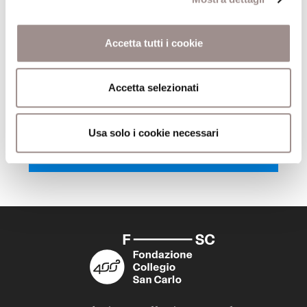
recensione
Comune
Bologna
Accetta tutti i cookie
Pagine
200
Accetta selezionati
Editore
il Mulino
Usa solo i cookie necessari
Trova il volume alla Biblioteca San Carlo