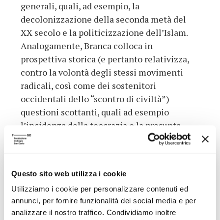
generali, quali, ad esempio, la
decolonizzazione della seconda metà del
XX secolo e la politicizzazione dell’Islam.
Analogamente, Branca colloca in
prospettiva storica (e pertanto relativizza,
contro la volontà degli stessi movimenti
radicali, così come dei sostenitori
occidentali dello “scontro di civiltà”)
questioni scottanti, quali ad esempio
l’incidenza della teocrazia e la presunta
univocità del rapporto con la tradizione
religiosa islamica. Lungi dal sottovalutare i
“non pochi elementi di legittima
Questo sito web utilizza i cookie
preoccupazione” (p. 182) che pure
Utilizziamo i cookie per personalizzare contenuti ed
rimangono, Branca ritiene dunque che la via
annunci, per fornire funzionalità dei social media e per
migliore per evitare di precipitare davvero
analizzare il nostro traffico. Condividiamo inoltre
in un abisso sia l’impegno del mondo