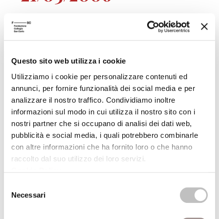
Educazione e cittadinanza nell'Islam
europeo
Percorsi di riconoscimento tra sfera privata e sfera
pubblica
Questo sito web utilizza i cookie
Paolo Branca
Utilizziamo i cookie per personalizzare contenuti ed
Centro Studi Religiosi
annunci, per fornire funzionalità dei social media e per
analizzare il nostro traffico. Condividiamo inoltre
informazioni sul modo in cui utilizza il nostro sito con i
nostri partner che si occupano di analisi dei dati web,
pubblicità e social media, i quali potrebbero combinarle
RECENSIONI
con altre informazioni che ha fornito loro o che hanno
raccolto dal suo utilizzo dei loro servizi.
Autore volume
Cookie Policy
.
Selezione
Necessari
del
Moschee inquiete
consenso
Tradizionalisti, innovatori, fondamentalisti nella