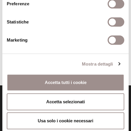
Preferenze
cultura islamica
Editore
il Mulino
Statistiche
Anno pubblicazione
2003
Anno recensione
2004
Marketing
Recensito da
Roberto Franzini Tibaldeo
Mostra dettagli
Accetta tutti i cookie
Accetta selezionati
Usa solo i cookie necessari
Fondazione Collegio San Carlo