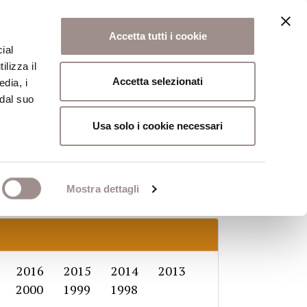
Accetta tutti i cookie
ial
ilizza il
osi
Collegio
Scuola Alti Studi
Accetta selezionati
edia, i
 dal suo
Home
Scuola Alti Studi
Studenti
Usa solo i cookie necessari
Mostra dettagli
2016
2015
2014
2013
2000
1999
1998