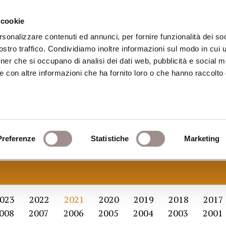
 cookie
rsonalizzare contenuti ed annunci, per fornire funzionalità dei soc
stro traffico. Condividiamo inoltre informazioni sul modo in cui ut
eca
Centro Culturale
Centro Studi Religi
tner che si occupano di analisi dei dati web, pubblicità e social m
e con altre informazioni che ha fornito loro o che hanno raccolto
Preferenze
Statistiche
Marketing
023
2022
2021
2020
2019
2018
2017
008
2007
2006
2005
2004
2003
2001