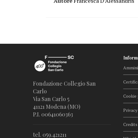
Autore
Francesca D’Alessandris
Inform
Amminis
Certific
Fondazione Collegio San
Carlo
Cookie 
Via San Carlo 5
41121 Modena (MO)
Privacy
P.I. 00641060363
Credits
tel. 059.421211