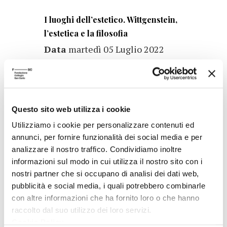
I luoghi dell’estetico. Wittgenstein,
l’estetica e la filosofia
Data
martedì 05 Luglio 2022
Autore
Elena Valeri
Questo sito web utilizza i cookie
“La verità che risiede nel potere” (1914-
Utilizziamo i cookie per personalizzare contenuti ed
1945). La metamorfosi dell’a priori tra
annunci, per fornire funzionalità dei social media e per
scienza e mitologia politica nella filosofia
analizzare il nostro traffico. Condividiamo inoltre
delle forme simboliche di Ernst Cassirer
informazioni sul modo in cui utilizza il nostro sito con i
Data
lunedì 28 Febbraio 2022
nostri partner che si occupano di analisi dei dati web,
pubblicità e social media, i quali potrebbero combinarle
Autore
Federico Avogadro
con altre informazioni che ha fornito loro o che hanno
raccolto dal suo utilizzo dei loro servizi.
Cookie Policy
.