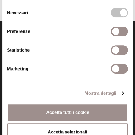
Selezione
Necessari
del
consenso
Preferenze
Statistiche
Fondazione Collegio San Carlo
Marketing
Via San Carlo 5
41121 Modena (MO)
P.I. 00641060363
Mostra dettagli
tel. 059.421211
Accetta tutti i cookie
info@fondazionesancarlo.it
Accetta selezionati