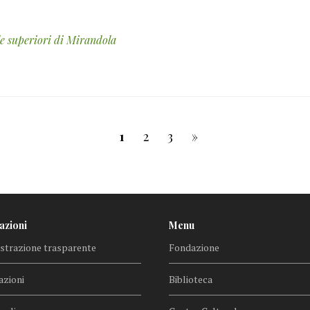
ole superiori di Mirandola
1
2
3
»
azioni
Menu
trazione trasparente
Fondazione
azioni
Biblioteca