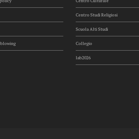
policy
Centro Culturale
Centro Studi Religiosi
Scuola Alti Studi
eblowing
Collegio
lab2026