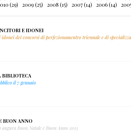
010 (29)
2009 (25)
2008 (15)
2007 (14)
2006 (14)
2005
VINCITORI E IDONEI
li idonei dei concorsi di perfezionamentro triennale e di specializ
LA BIBLIOTECA
bblico il 7 gennaio
8/12/2012 - AUGURI DI BUON NATALE E BUON ANNO
a augura Buon Natale e Buon Anno 2013