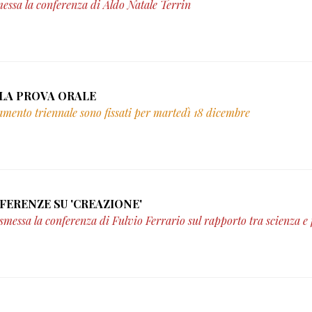
messa la conferenza di Aldo Natale Terrin
012 - 15 STUDENTI AMMESSI ALLA PROVA ORALE
namento triennale sono fissati per martedì 18 dicembre
23/11/2012 - DIRETTA WEB DELLE CONFERENZE SU 'CREAZIONE'
smessa la conferenza di Fulvio Ferrario sul rapporto tra scienza e f