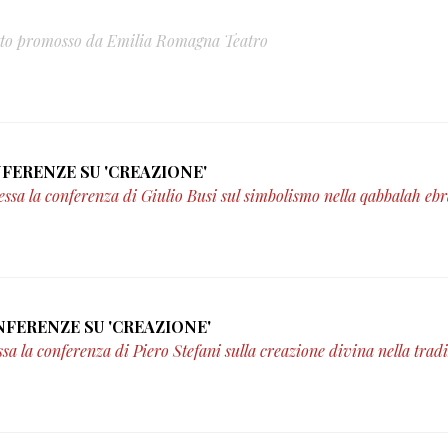
etto promosso da Emilia Romagna Teatro
14/10/2012 - DIRETTA WEB DELLE CONFERENZE SU 'CREAZIONE'
messa la conferenza di Giulio Busi sul simbolismo nella qabbalah eb
03/10/2012 - DIRETTA WEB DELLE CONFERENZE SU 'CREAZIONE'
ssa la conferenza di Piero Stefani sulla creazione divina nella trad