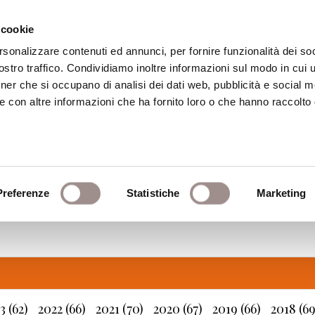
 cookie
rsonalizzare contenuti ed annunci, per fornire funzionalità dei soc
stro traffico. Condividiamo inoltre informazioni sul modo in cui ut
ca
Centro Culturale
Centro Studi Religi
tner che si occupano di analisi dei dati web, pubblicità e social m
e con altre informazioni che ha fornito loro o che hanno raccolto
NOTIZIE
Preferenze
Statistiche
Marketing
3 (62)
2022 (66)
2021 (70)
2020 (67)
2019 (66)
2018 (69