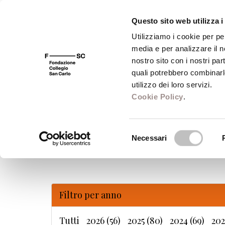
Questo sito web utilizza i
Utilizziamo i cookie per pe
media e per analizzare il no
FSC 400
Fondazione
Bibliote
nostro sito con i nostri par
quali potrebbero combinarl
utilizzo dei loro servizi.
Cookie Policy
.
Selezione
Necessari
del
consenso
Filtro per anno
Tutti
2026 (56)
2025 (80)
2024 (69)
202