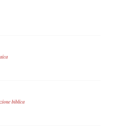
raica
izione biblica