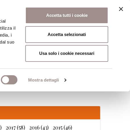
Accetta tutti i cookie
ial
ilizza il
osi
Collegio
Scuola Alti Studi
Accetta selezionati
edia, i
 dal suo
Usa solo i cookie necessari
Mostra dettagli
)
2017 (58)
2016 (43)
2015 (46)