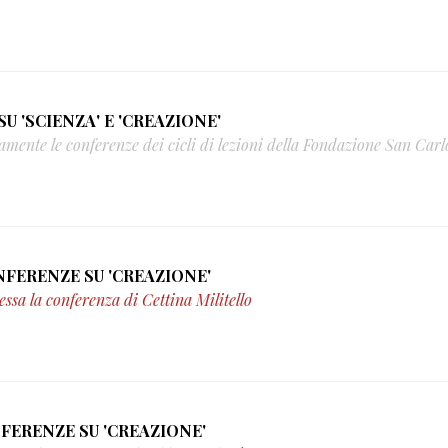
SU 'SCIENZA' E 'CREAZIONE'
tamente le conferenze dei cicli di lezioni della Fondazione San Carl
06/12/2012 - DIRETTA WEB DELLE CONFERENZE SU 'CREAZIONE'
essa la conferenza di Cettina Militello
29/11/2012 - DIRETTA WEB DELLE CONFERENZE SU 'CREAZIONE'