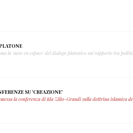
- IN SCENA 'IL SOFISTA' DI PLATONE
 la 'mise en espace' del dialogo platonico sul rapporto tra politi
26/10/2012 - DIRETTA WEB DELLE CONFERENZE SU 'CREAZIONE'
smessa la conferenza di Ida Zilio-Grandi sulla dottrina islamica de