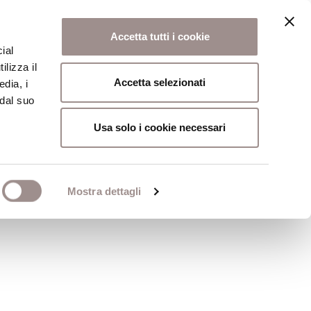
Accetta tutti i cookie
ial
ilizza il
osi
Collegio
Scuola Alti Studi
Accetta selezionati
edia, i
 dal suo
Usa solo i cookie necessari
 del libro. Le
Mostra dettagli