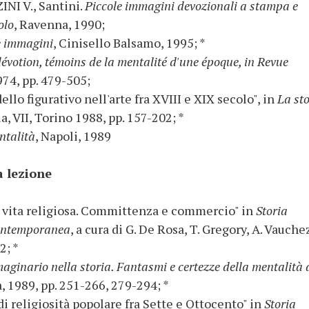
NI V., Santini.
Piccole immagini devozionali a stampa e
olo
, Ravenna, 1990;
e immagini
, Cinisello Balsamo, 1995; *
évotion, témoins de la mentalité d'une époque, in Revue
974, pp. 479-505;
ello figurativo nell'arte fra XVIII e XIX secolo", in
La sto
ia, VII, Torino 1988, pp. 157-202; *
ntalità
, Napoli, 1989
a lezione
e vita religiosa. Committenza e commercio" in
Storia
 contemporanea
, a cura di G. De Rosa, T. Gregory, A. Vauche
2; *
ginario nella storia. Fantasmi e certezze della mentalità 
, 1989, pp. 251-266, 279-294; *
 religiosità popolare fra Sette e Ottocento" in
Storia