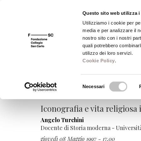
Questo sito web utilizza i
Utilizziamo i cookie per pe
media e per analizzare il no
FSC 400
Fondazione
Bibliot
nostro sito con i nostri par
quali potrebbero combinarl
utilizzo dei loro servizi.
Cookie Policy
.
La questione delle
Selezione
tradizioni cristia
Necessari
del
consenso
Iconografia e vita religios
Angelo Turchini
Docente di Storia moderna - Università
giovedì 08 Maggio 1997 - 17,00