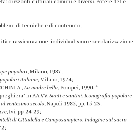
età: orizzonti culturali comuni e diversi. Potere delle
blemi di tecniche e di contenuto;
tità e rassicurazione, individualismo e secolarizzazione
mpe popolari
, Milano, 1987;
popolari italiane
, Milano, 1974;
RCHINI A.,
La madre bella
, Pompei, 1990; *
preghiera" in AA.VV.
Santi e santini. Iconografia popolare
 al ventesimo secolo
, Napoli 1985, pp. 15-23;
cre
, Ivi, pp. 24-29;
pitelli di Cittadella e Camposampiero. Indagine sul sacro
72;