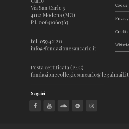
Carlo
Cookie 
Via San Carlo 5
41121 Modena (MO)
Privacy
P.I. 00641060363
Credits
tel. 059.421211
Whistl
info@fondazionesancarlo.it
Posta certificata (PEC)
fondazionecollegiosancarlo@legalmail.it
Seguici