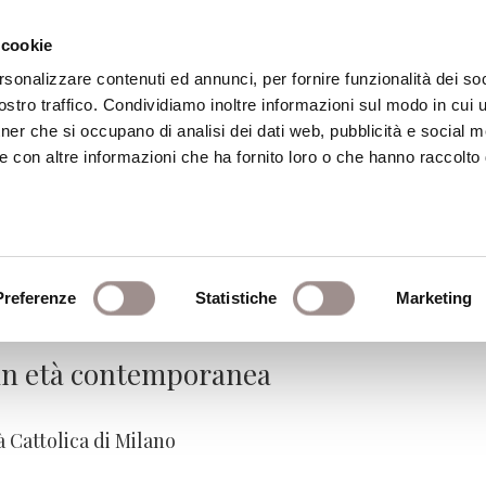
 cookie
rsonalizzare contenuti ed annunci, per fornire funzionalità dei soc
stro traffico. Condividiamo inoltre informazioni sul modo in cui ut
eca
Centro Culturale
Centro Studi Religi
tner che si occupano di analisi dei dati web, pubblicità e social m
e con altre informazioni che ha fornito loro o che hanno raccolto
 immagini nelle religioni
ne
Preferenze
Statistiche
Marketing
a in età contemporanea
 Cattolica di Milano