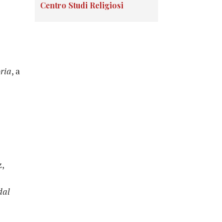
Centro Studi Religiosi
ria
, a
z,
dal