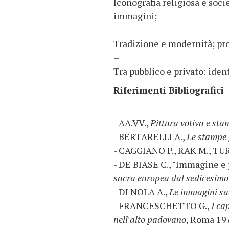
Iconografia religiosa e soci
immagini;
–
Tradizione e modernità; pro
–
Tra pubblico e privato: iden
Riferimenti Bibliografici
- AA.VV.,
Pittura votiva e sta
- BERTARELLI A.,
Le stampe 
- CAGGIANO P., RAK M., TU
- DE BIASE C., "Immagine e 
sacra europea dal sedicesimo
- DI NOLA A.,
Le immagini sa
- FRANCESCHETTO G.,
I ca
nell'alto padovano
, Roma 19