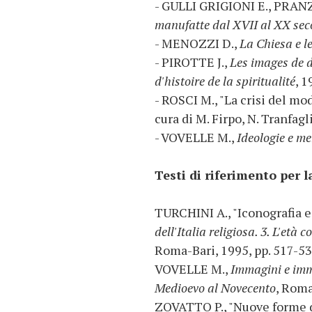
- GULLI GRIGIONI E., PRANZI
manufatte dal XVII al XX sec
- MENOZZI D.,
La Chiesa e l
- PIROTTE J.,
Les images de d
d'histoire de la spiritualité
, 1
- ROSCI M., "La crisi del mod
cura di M. Firpo, N. Tranfagl
- VOVELLE M.,
Ideologie e me
Testi di riferimento per l
TURCHINI A., "Iconografia 
dell'Italia religiosa. 3. L'età
Roma-Bari, 1995, pp. 517-53
VOVELLE M.,
Immagini e imma
Medioevo al Novecento
, Roma
ZOVATTO P., "Nuove forme di